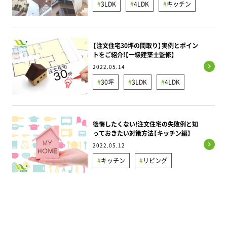
3LDK
4LDK
キッチン
ランドリールーム
3LDK
4LDK
5LDK以上
失敗例と対策
寝室
トイレ
ペット
勾配天井
和室
無垢材
ダイニング
屋根裏/ロフト
リビング
収納
和室
【注文住宅30坪の間取り】実例とポイン
寝室
玄関
ガレージ
吹抜け
ペット
洗面所/脱衣所
玄関
トをご紹介!【一級建築士監修】
土地
土間
地下室
浴室
ウッドデッキ
20坪
シューズ
2022.05.14
30坪
3LDK
4LDK
屋根裏/ロフト
平屋
ウォークイン
動線
キッチン
パントリー
断熱
費用・相場
ファミリークローゼット
後悔したくない!注文住宅の失敗例と知
間取り
っておきたい対策方法【キッチン編】
ランドリールーム
リビング
2022.05.12
キッチン
リビング
収納
吹抜け
土地
失敗例と対策
間取り
家事ラク導線
屋根裏/ロフト
洗面所/脱衣所
玄関