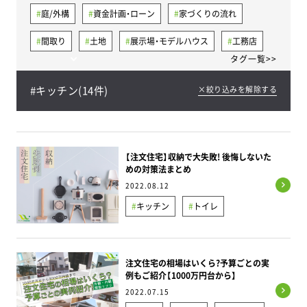
庭/外構
資金計画・ローン
家づくりの流れ
間取り
土地
展示場・モデルハウス
工務店
タグ一覧>>
気密
省エネ住宅
建売住宅
太陽光発電
#
キッチン
(
14
件)
×絞り込みを解除する
メンテナンス
断熱
平屋
キッチン
失敗例と対策
健康
シックハウス
トイレ
洗面所/脱衣所
費用・相場
収納
リビング
【注文住宅】収納で大失敗! 後悔しないた
めの対策法まとめ
30坪
40坪
耐震/制震/免震
地下室
2022.08.12
家事ラク導線
屋根裏/ロフト
キッチン
トイレ
スキップフロア（中二階）
パントリー
パントリー
ファミリークローゼット
ヒートショック
換気
ファミリークローゼット
注文住宅の相場はいくら?予算ごとの実
例もご紹介【1000万円台から】
完成見学会
コンセント
書斎
土間
リビング
収納
2022.07.15