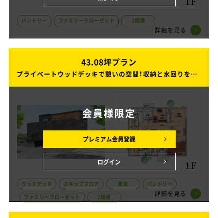
パントリー
ファミリークローゼット
2階建
詳細を見る
43.08坪プラン
43.08坪プラン
プライベートウッドデッキで憩いの空間！収納と水回りを繋いで家事ラク動線にこだわった2階建ての家
プライベートウッドデッキで憩いの空間！収納と水回りを繋いで家事ラク動線にこだわった2階建ての家
会員様
限定
プレミアム会員登録
ログイン
ウッドデッキ
スキップフロア
書斎
パントリー
詳細を見る
ファミリークローゼット
2階建