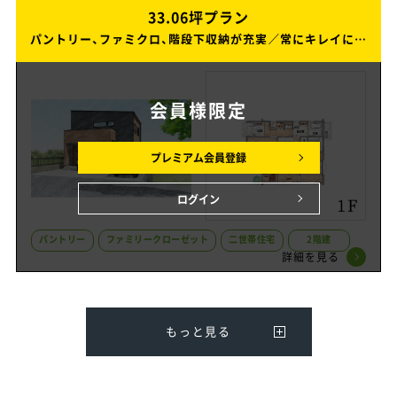
33.06坪プラン
33.06坪プラン
パントリー、ファミクロ、階段下収納が充実／常にキレイに保ちたい方にオススメな家事ラク間取りの2階建ての家
パントリー、ファミクロ、階段下収納が充実／常にキレイに保ちたい方にオススメな家事ラク間取りの2階建ての家
会員様
限定
プレミアム会員登録
ログイン
パントリー
ファミリークローゼット
二世帯住宅
2階建
詳細を見る
もっと見る