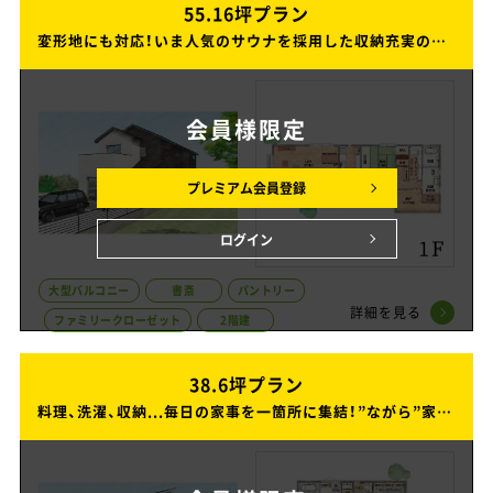
55.16坪プラン
55.16坪プラン
変形地にも対応！いま人気のサウナを採用した収納充実の2階建ての家
変形地にも対応！いま人気のサウナを採用した収納充実の2階建ての家
会員様
限定
プレミアム会員登録
ログイン
大型バルコニー
書斎
パントリー
詳細を見る
ファミリークローゼット
2階建
38.6坪プラン
38.6坪プラン
料理、洗濯、収納...毎日の家事を一箇所に集結！”ながら”家事ができる家事ラクな平屋の家
料理、洗濯、収納...毎日の家事を一箇所に集結！”ながら”家事ができる家事ラクな平屋の家