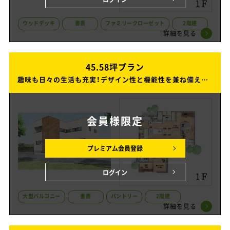
ウッドデッキ
書斎
ファミリークローゼット
2階建
詳細を見る
45.58坪プラン
45.58坪プラン
趣味も日々の生活も充実！デザイン性と機能性を兼ね備えた2階建ての家
趣味も日々の生活も充実！デザイン性と機能性を兼ね備えた2階建ての家
会員様
限定
プレミアム会員登録
ログイン
大型バルコニー
書斎
パントリー
2階建
詳細を見る