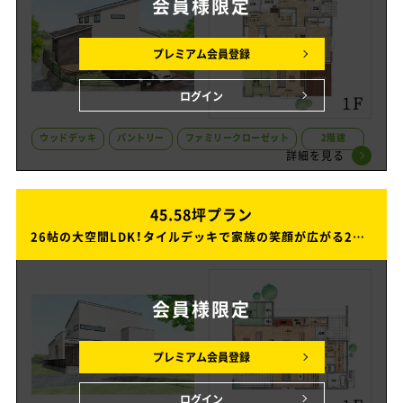
会員様
限定
プレミアム会員登録
ログイン
ウッドデッキ
パントリー
ファミリークローゼット
2階建
詳細を見る
45.58坪プラン
45.58坪プラン
26帖の大空間LDK！タイルデッキで家族の笑顔が広がる2階建ての家
26帖の大空間LDK！タイルデッキで家族の笑顔が広がる2階建ての家
会員様
限定
プレミアム会員登録
ログイン