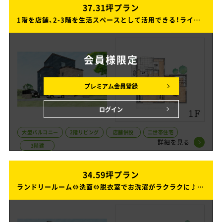
37.31坪プラン
37.31坪プラン
1階を店舗、2-3階を生活スペースとして活用できる！ライフスタイルと共に使い方を変えられる3階建ての家
1階を店舗、2-3階を生活スペースとして活用できる！ライフスタイルと共に使い方を変えられる3階建ての家
会員様
限定
プレミアム会員登録
ログイン
大型バルコニー
2階リビング
店舗併設
二世帯住宅
詳細を見る
3階建
34.59坪プラン
34.59坪プラン
ランドリールーム⇔洗面⇔脱衣室でお洗濯がラクラクに♪家事ラクな2階建ての家
ランドリールーム⇔洗面⇔脱衣室でお洗濯がラクラクに♪家事ラクな2階建ての家