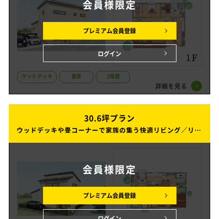
会員様
限定
プレミアム会員登録
ログイン
ウッドデッキ
書斎
2階建
詳細を見る
30.6坪プラン
30.6坪プラン
ウッドデッキや畳コーナーで家族の集う快適リビング／リモートワークにぴったりの書斎も便利◎な2階建ての家
ウッドデッキや畳コーナーで家族の集う快適リビング／リモートワークにぴったりの書斎も便利◎な2階建ての家
会員様
限定
プレミアム会員登録
ログイン