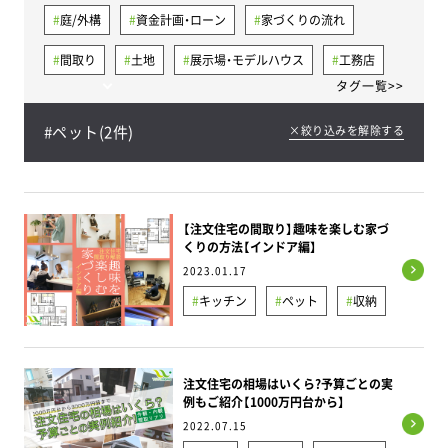
庭/外構
資金計画・ローン
家づくりの流れ
間取り
土地
展示場・モデルハウス
工務店
タグ一覧>>
気密
省エネ住宅
建売住宅
太陽光発電
#
ペット
(
2
件)
×絞り込みを解除する
メンテナンス
断熱
平屋
キッチン
失敗例と対策
健康
シックハウス
トイレ
洗面所/脱衣所
費用・相場
収納
リビング
【注文住宅の間取り】趣味を楽しむ家づ
くりの方法【インドア編】
30坪
40坪
耐震/制震/免震
地下室
2023.01.17
家事ラク導線
屋根裏/ロフト
キッチン
ペット
収納
スキップフロア（中二階）
パントリー
地下室
書斎
間取り
ファミリークローゼット
ヒートショック
換気
注文住宅の相場はいくら?予算ごとの実
例もご紹介【1000万円台から】
完成見学会
コンセント
書斎
土間
2022.07.15