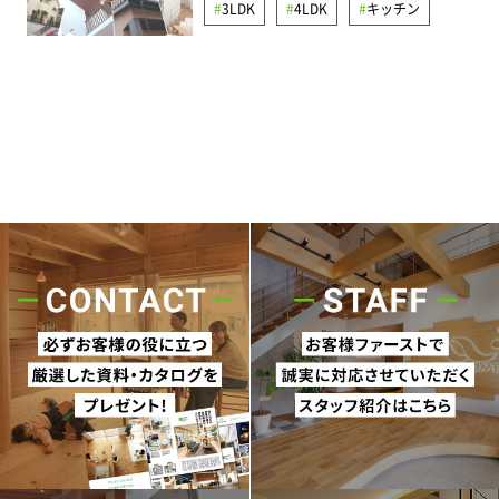
3LDK
4LDK
キッチン
ランドリールーム
3LDK
4LDK
5LDK以上
トイレ
ペット
勾配天井
和室
無垢材
ダイニング
リビング
収納
和室
寝室
玄関
ガレージ
吹抜け
ペット
土地
土間
地下室
浴室
ウッドデッキ
20坪
シューズ
屋根裏/ロフト
平屋
ウォークイン
動線
断熱
費用・相場
間取り