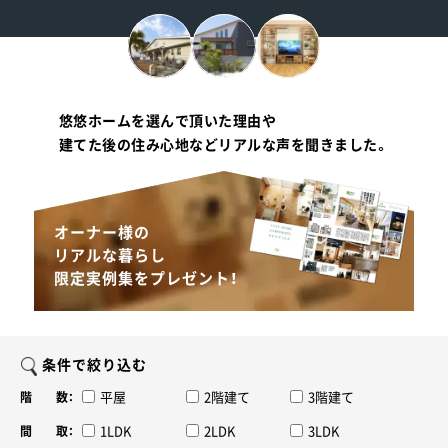
悠悠ホームを選んで頂いた理由や
建てた後の住み心地などリアルな声を聞きました。
オーナー様の
リアルな暮らし
限定実例集をプレゼント！
条件で絞り込む
平屋
2階建て
3階建て
階 数：
1LDK
2LDK
3LDK
間 取：