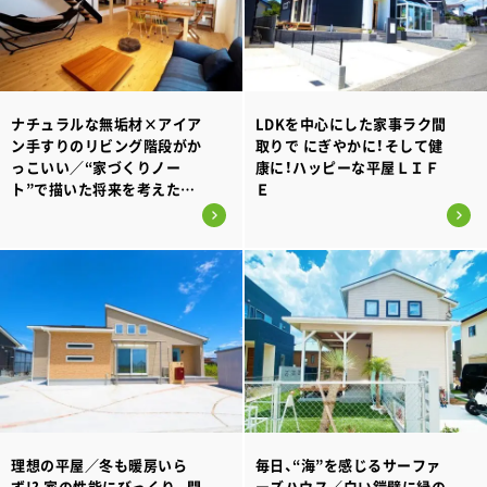
ナチュラルな無垢材×アイア
LDKを中心にした家事ラク間
ン手すりのリビング階段がか
取りで にぎやかに！そして健
っこいい／“家づくりノー
康に！ハッピーな平屋ＬＩＦ
ト”で描いた将来を考えた間
Ｅ
取りプラン
理想の平屋／冬も暖房いら
毎日、“海”を感じるサーファ
ず!? 家の性能にびっくり。間
ーズハウス／白い鎧壁に緑の