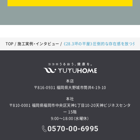
24.54坪プラン
3歩で洗濯から収納まで！和室を中心にぐるっと回れる家事ラクな平屋の家
TOP
施工実例・インタビュー
《28.3坪の平屋》圧倒的な存在感を放つ
本店
〒816-0931 福岡県大野城市筒井4-19-10
本社
〒810-0001 福岡県福岡市中央区天神1丁目10-20天神ビジネスセンタ
良質プラン50選から
ー 15階
9:00～18:00（水曜休）
お気に入りプランを探す
0570-00-6995