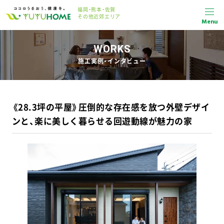
福岡・熊本・佐賀
その他近郊エリア
Menu
WORKS
施工実例・インタビュー
《28.3坪の平屋》圧倒的な存在感を放つ外壁デザイ
ンと、楽に美しく暮らせる回遊動線が魅力の家