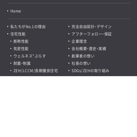
無料で会員限定プランも見たい!
Home
プレミアム会員登録をする
私たちがNo.1の理由
完全自由設計・デザイン
住宅性能
アフターフォロー・保証
断熱性能
企業理念
気密性能
会社概要・歴史・実績
ウェルネス*ぷらす
創業者の想い
耐震・制震
社長の想い
ZEH/LCCM/長期優良住宅
SDGs/ZEHの取り組み
ジャパンハウジングアワード受賞
悠悠フィナンシャル
資料請求
モデルハウス
プレミアム
LINEの
お問い合わせ
見学
会員登録
友達登録
オーナーズサイト
商品ラインナップ
お近くの展示場
施工実例・インタビュー
人気厳選プラン
土地・分譲住宅