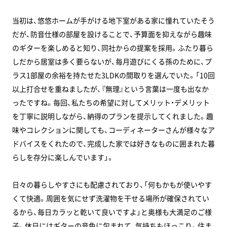
当初は、悠悠ホームが手がける地下室がある家に憧れていたそう
だが、防音仕様の部屋を設けることで、予算面を抑えながら趣味
のギターを楽しめると知り、同社からの提案を採用。ふたり暮ら
しだから居室は多く要らないが、毎月遊びにくる孫のために、プ
ラス1部屋の余裕を持たせた3LDKの間取りを選んでいた。「10回
以上打合せを重ねましたが、『無理』という言葉は一度も出なか
ったですね。毎回、私たちの希望に対してメリット・デメリット
を丁寧に説明しながら、納得のプランを提示してくれました。趣
味やコレクションに関しても、コーディネーターさんが様々なア
ドバイスをくれたので、完成した家では好きなものに囲まれた暮
らしを存分に楽しんでいます」。
日々の暮らしやすさにも配慮されており、「何もかもが使いやす
くて快適。周囲を気にせず洗濯物を干せる場所が確保されてい
るから、毎日カラッと乾いて良いですよ」と奥様も大満足のご様
子。休日にはギターの音色に包まれて、気持ちもほっこり。住ま