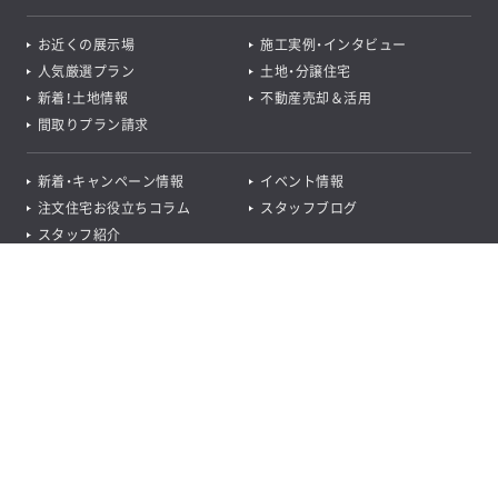
お近くの展示場
施工実例・インタビュー
人気厳選プラン
土地・分譲住宅
新着！土地情報
不動産売却＆活用
間取りプラン請求
新着・キャンペーン情報
イベント情報
注文住宅お役立ちコラム
スタッフブログ
スタッフ紹介
資料請求
モデルハウス
プレミアム
LINEの
会員登録
ログイン
お問い合わせ
見学
会員登録
友達登録
来場予約
資料請求
e-book
業者様用ダウンロード
採用情報
(
新卒
･
中途
)
プライバシーポリシー
サイトマップ
業者様用問い合わせ