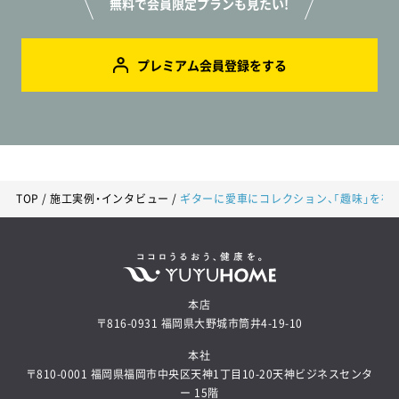
無料で会員限定プランも見たい!
プレミアム会員登録をする
24.54坪プラン
3歩で洗濯から収納まで！和室を中心にぐるっと回れる家事ラクな平屋の家
TOP
施工実例・インタビュー
ギターに愛車にコレクション、「趣味」を
本店
〒816-0931 福岡県大野城市筒井4-19-10
本社
〒810-0001 福岡県福岡市中央区天神1丁目10-20天神ビジネスセンタ
良質プラン50選から
ー 15階