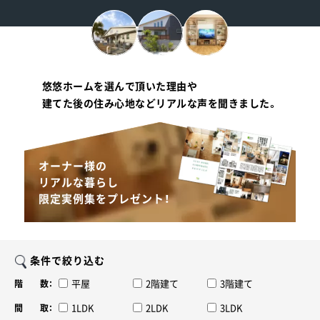
悠悠ホームを選んで頂いた理由や
建てた後の住み心地などリアルな声を聞きました。
オーナー様の
リアルな暮らし
限定実例集をプレゼント！
条件で絞り込む
平屋
2階建て
3階建て
階 数：
1LDK
2LDK
3LDK
間 取：