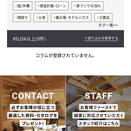
庭/外構
資金計画・ローン
家づくりの流れ
間取り
土地
展示場・モデルハウス
工務店
タグ一覧>>
気密
省エネ住宅
建売住宅
太陽光発電
#
5LDK以上
(
0
件)
×絞り込みを解除する
メンテナンス
断熱
平屋
キッチン
失敗例と対策
健康
シックハウス
トイレ
コラムが登録されていません。
洗面所/脱衣所
費用・相場
収納
リビング
30坪
40坪
耐震/制震/免震
地下室
家事ラク導線
屋根裏/ロフト
スキップフロア（中二階）
パントリー
ファミリークローゼット
ヒートショック
換気
完成見学会
コンセント
書斎
土間