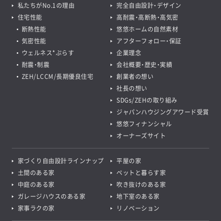
私たちがNo.1の理由
完全自由設計・デザイン
住宅性能
高耐震・高断熱・高気密
断熱性能
悠悠ホームの自然素材
気密性能
アフターフォロー・保証
ウェルネス*ぷらす
企業理念
耐震・制震
会社概要・歴史・実績
ZEH/LCCM/長期優良住宅
創業者の想い
社長の想い
SDGs/ZEHの取り組み
ジャパンハウジングアワード受賞
悠悠フィナンシャル
オーナーズサイト
家づくり自由設計ラインナップ
平屋の家
土間のある家
ペットと暮らす家
中庭のある家
吹き抜けのある家
ガレージハウスのある家
地下室のある家
家事ラクの家
リノベーション