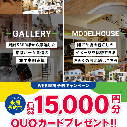
ランドリールーム
3LDK
4LDK
5LDK以上
勾配天井
和室
無垢材
ダイニング
寝室
玄関
ガレージ
吹抜け
ペット
浴室
ウッドデッキ
20坪
シューズ
ウォークイン
動線