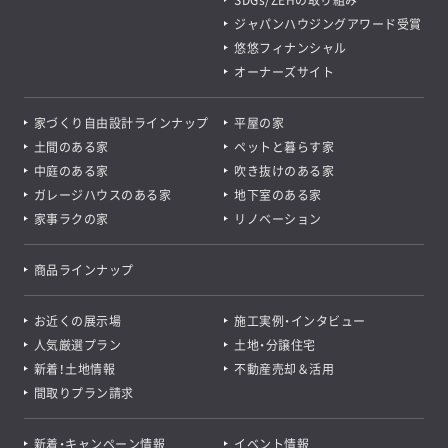
ジャパンハウジングアワード受賞
悠悠フィナンシャル
オーナーズサイト
家づくり自由設計ラインナップ
平屋の家
土間のある家
ペットと暮らす家
中庭のある家
吹き抜けのある家
ガレージハウスのある家
地下室のある家
家事ラクの家
リノベーション
商品ラインナップ
お近くの展示場
施工実例・インタビュー
人気厳選プラン
土地・分譲住宅
新着！土地情報
不動産売却＆活用
間取りプラン請求
新着・キャンペーン情報
イベント情報