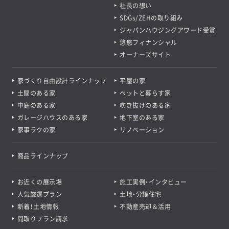
社長の想い
SDGs/ZEHの取り組み
ジャパンハウジングアワード受賞
悠悠フィナンシャル
オーナーズサイト
家づくり自由設計ラインナップ
平屋の家
土間のある家
ペットと暮らす家
中庭のある家
吹き抜けのある家
ガレージハウスのある家
地下室のある家
家事ラクの家
リノベーション
商品ラインナップ
お近くの展示場
施工実例・インタビュー
人気厳選プラン
土地・分譲住宅
新着！土地情報
不動産売却＆活用
間取りプラン請求