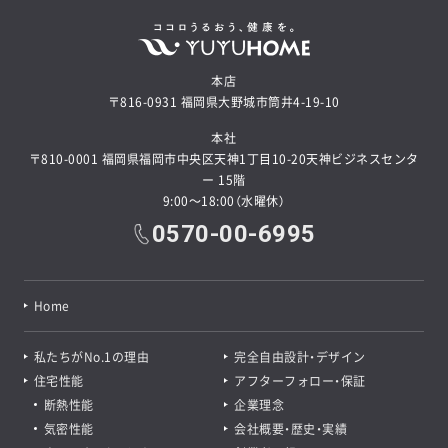
本店
〒816-0931 福岡県大野城市筒井4-19-10
本社
〒810-0001 福岡県福岡市中央区天神1丁目10-20天神ビジネスセンタ
良質プラン50選から
ー 15階
9:00～18:00（水曜休）
お気に入りプランを探す
0570-00-6995
無料で会員限定プランも見たい!
Home
プレミアム会員登録をする
私たちがNo.1の理由
完全自由設計・デザイン
住宅性能
アフターフォロー・保証
断熱性能
企業理念
気密性能
会社概要・歴史・実績