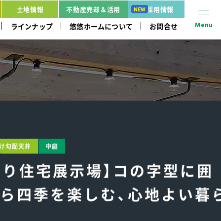
土地情報
不動産売却＆活用
採用情報
Menu
ラインナップ
悠悠ホームについて
お問合せ
け勾配天井
中庭
ナ通り住宅展示場】コの字型に囲
ら四季を楽しむ、心地よい暮