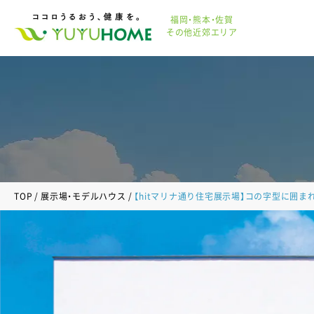
福岡・熊本・佐賀
その他近郊エリア
TOP
展示場・モデルハウス
【hitマリナ通り住宅展示場】コの字型に囲