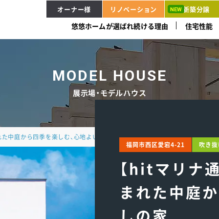
オーナー様
リノベーション
新築分譲
悠悠ホームが選ばれ続ける理由
住宅性能
MODEL HOUSE
展示場・モデルハウス
まれた中庭から四季を楽しむ、心地よい暮らしの家
福岡市西区愛宕4-21
吹き抜
【hitマリ
まれた中庭か
しの家