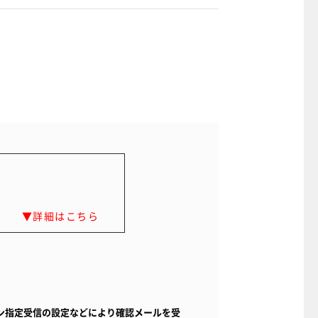
▼詳細はこちら
予約の展示場にご来
UOカードPayをプ
ント
ン指定受信の設定などにより確認メールを受