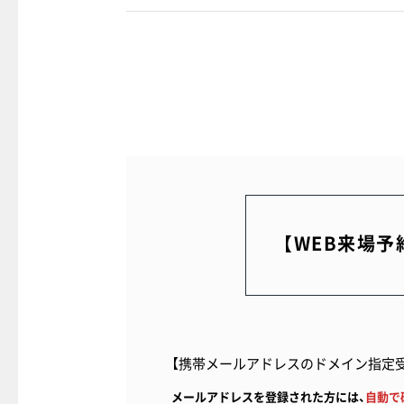
【WEB来場予
①こちらの事前予
場いただいた方に1
②お住まいのご相談
【携帯メールアドレスのドメイン指定
レゼント。
③期間中に住宅ロー
メールアドレスを登録された方には、
自動で