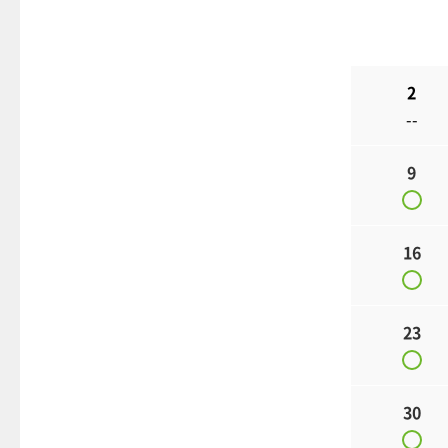
2
--
9
16
23
30