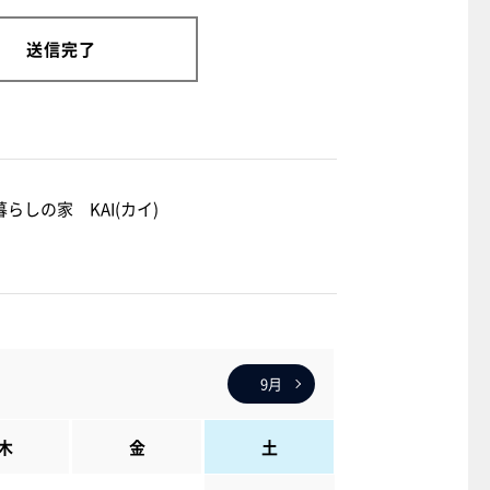
送信完了
しの家 KAI(カイ)
9月
木
金
土