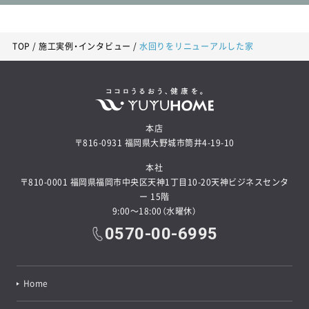
24.54坪プラン
3歩で洗濯から収納まで！和室を中心にぐるっと回れる家事ラクな平屋の家
TOP
施工実例・インタビュー
水回りをリニューアルした家
本店
〒816-0931 福岡県大野城市筒井4-19-10
本社
〒810-0001 福岡県福岡市中央区天神1丁目10-20天神ビジネスセンタ
良質プラン50選から
ー 15階
9:00～18:00（水曜休）
お気に入りプランを探す
0570-00-6995
無料で会員限定プランも見たい!
Home
プレミアム会員登録をする