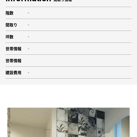
階数
-
間取り
-
坪数
-
世帯情報
-
世帯情報
建設費用
-