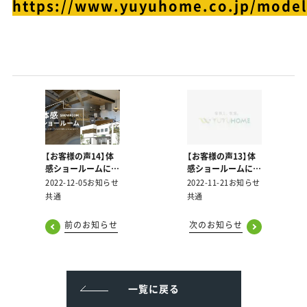
https://www.yuyuhome.co.jp/mode
【お客様の声14】体
【お客様の声13】体
感ショールームにご
感ショールームにご
来場いただいた皆様
来場いただいた皆様
2022-12-05
お知らせ
2022-11-21
お知らせ
より頂戴した声をご
より頂戴した声をご
共通
共通
紹介します！
紹介します！
前のお知らせ
次のお知らせ
一覧に戻る