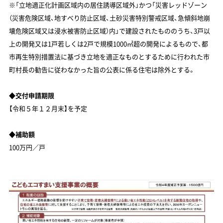
※「立地適正化計画区域内の居住誘導区域外」かつ「災害レッドゾーン
（災害危険区域、地すべり防止区域、土砂災害特別警戒区域、急傾斜地崩
壊危険区域又は浸水被害防止区域）内」で建設されたもののうち、3戸以
上の開発又は1戸若しくは2戸で規模1000㎡超の開発によるもので、都
市再生特別措置法に基づき立地を適正なものとするために行われた市
町村長の勧告に従わなかった旨の公表に係る住宅は除外とする。
◆交付申請期限
【令和５年１２月末】を予定
◆補助額
100万円／戸