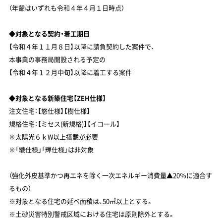
（年齢はいずれも令和４年４月１日時点）
◆対象となる契約・着工期日
【令和４年１１月８日】以降に請負契約した案件で、
本事業の事務局開設される予定の
【令和４年１２月中旬】以降に着工する案件
◆対象となる新築住宅【ZEH仕様】
注文住宅：【悠仕様】【樹仕様】
規格住宅：【ミセス(新規格)】【イコール】
※太陽光６ｋW以上搭載が必要
※「織仕様」「輝仕様」は非対象
（強化外皮基準かつ再エネを除く一次エネルギー消費量▲20％に適合す
るもの）
※対象となる住宅の延べ面積は、50㎡以上とする。
※土砂災害特別警戒区域における住宅は原則除外とする。