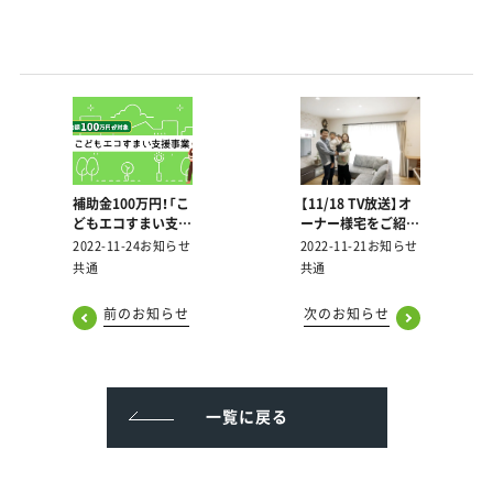
補助金100万円！「こ
【11/18 TV放送】オ
どもエコすまい支援
ーナー様宅をご紹介
事業」悠悠ホームの
する番組「悠悠ステ
2022-11-24
お知らせ
2022-11-21
お知らせ
お家も対象です
キ」のROOMTOUR
共通
共通
と施工実例を公開し
ました
前のお知らせ
次のお知らせ
一覧に戻る