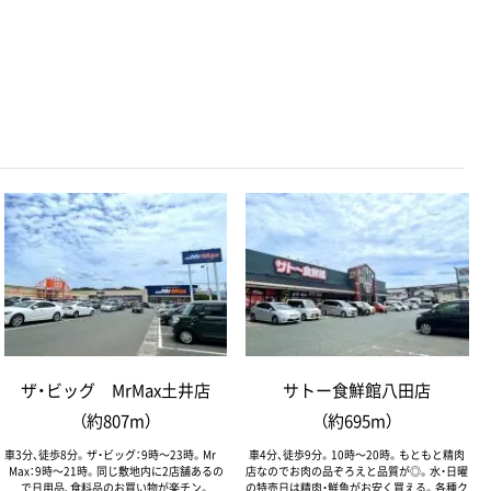
ザ・ビッグ MrMax土井店
サトー食鮮館八田店
（約807m）
（約695m）
車3分、徒歩8分。ザ・ビッグ：9時～23時。Mr
車4分、徒歩9分。10時～20時。もともと精肉
Max：9時～21時。同じ敷地内に2店舗あるの
店なのでお肉の品ぞろえと品質が◎。水・日曜
で日用品、食料品のお買い物が楽チン。
の特売日は精肉・鮮魚がお安く買える。各種ク