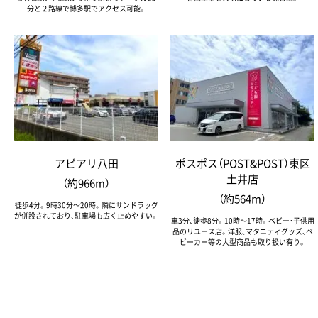
分と２路線で博多駅でアクセス可能。
アピアリ八田
ポスポス（POST&POST）東区
土井店
（約966m）
（約564m）
徒歩4分。9時30分～20時。隣にサンドラッグ
が併設されており、駐車場も広く止めやすい。
車3分、徒歩8分。10時～17時。ベビー・子供用
品のリユース店。洋服、マタニティグッズ、ベ
ビーカー等の大型商品も取り扱い有り。