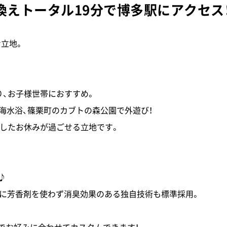
換えトータル19分で博多駅にアクセ
な立地。
り、お子様世帯におすすめ。
海水浴、篠栗町のカブトの森公園で外遊び！
実したお休みが過ごせる立地です。
♪
らに芳香剤を使わず消臭効果のある独自技術も標準採用。
までお好みに合わせてカスタムできます！