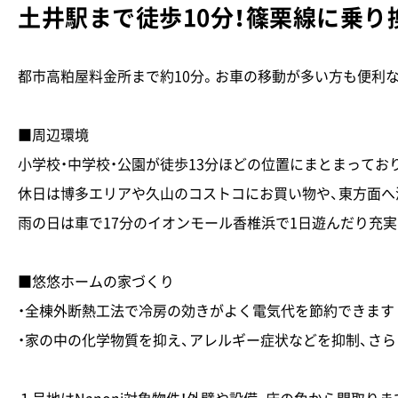
土井駅まで徒歩10分！篠栗線に乗り
都市高粕屋料金所まで約10分。お車の移動が多い方も便利
■周辺環境
小学校・中学校・公園が徒歩13分ほどの位置にまとまってお
休日は博多エリアや久山のコストコにお買い物や、東方面へ
雨の日は車で17分のイオンモール香椎浜で1日遊んだり充
■悠悠ホームの家づくり
・全棟外断熱工法で冷房の効きがよく電気代を節約できます
・家の中の化学物質を抑え、アレルギー症状などを抑制、さ
１号地はNanoni対象物件！外壁や設備、床の色から間取り