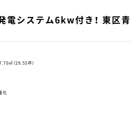
電システム6kw付き！ 東区青
7.70㎡（29.55坪）
電化