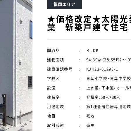
福岡エリア
★価格改定★太陽光発
葉 新築戸建て住宅
間取り
:
４LDK
建物面積
:
94.39㎡（28.55坪）～ 9
建築確認番号
:
KJH23-01298-1
学校区
:
青葉小学校・青葉中学校
設備
:
上水道、下水道、オール
建蔽率
:
容積率:50％/80％
用途地域
:
第1種低層住居専用地域
地目
:
宅地
取引形態
:
売主