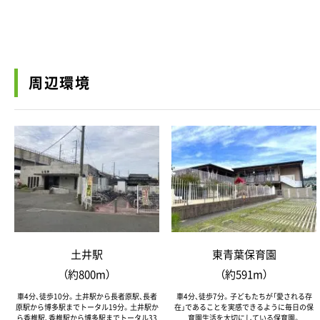
周辺環境
土井駅
東青葉保育園
（約800m）
（約591m）
車4分、徒歩10分。土井駅から長者原駅、長者
車4分、徒歩7分。子どもたちが「愛される存
原駅から博多駅までトータル19分。土井駅か
在」であることを実感できるように毎日の保
ら香椎駅、香椎駅から博多駅までトータル33
育園生活を大切にしている保育園。