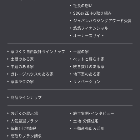
社長の想い
SDGs/ZEHの取り組み
ジャパンハウジングアワード受賞
悠悠フィナンシャル
オーナーズサイト
家づくり自由設計ラインナップ
平屋の家
土間のある家
ペットと暮らす家
中庭のある家
吹き抜けのある家
ガレージハウスのある家
地下室のある家
家事ラクの家
リノベーション
商品ラインナップ
お近くの展示場
施工実例・インタビュー
人気厳選プラン
土地・分譲住宅
新着！土地情報
不動産売却＆活用
間取りプラン請求