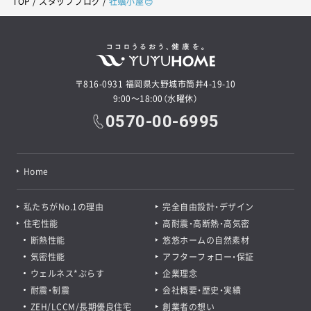
TOP
スタッフブログ
牡蠣小屋😊
〒816-0931 福岡県大野城市筒井4-19-10
9:00～18:00（水曜休）
0570-00-6995
Home
私たちがNo.1の理由
完全自由設計・デザイン
住宅性能
高耐震・高断熱・高気密
断熱性能
悠悠ホームの自然素材
気密性能
アフターフォロー・保証
ウェルネス*ぷらす
企業理念
耐震・制震
会社概要・歴史・実績
ZEH/LCCM/長期優良住宅
創業者の想い