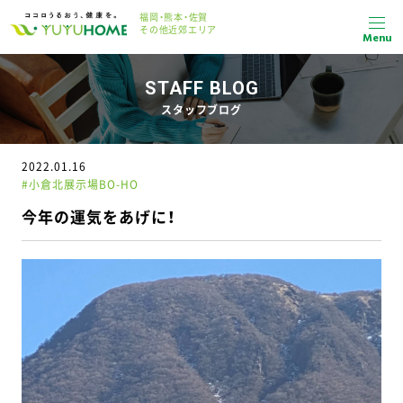
福岡・熊本・佐賀
その他近郊エリア
Menu
STAFF BLOG
スタッフブログ
2022.01.16
#小倉北展示場BO-HO
今年の運気をあげに！