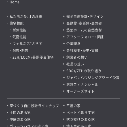
Home
私たちがNo.1の理由
完全自由設計・デザイン
住宅性能
高耐震・高断熱・高気密
断熱性能
悠悠ホームの自然素材
気密性能
アフターフォロー・保証
ウェルネス*ぷらす
企業理念
耐震・制震
会社概要・歴史・実績
ZEH/LCCM/長期優良住宅
創業者の想い
社長の想い
SDGs/ZEHの取り組み
ジャパンハウジングアワード受賞
悠悠フィナンシャル
オーナーズサイト
家づくり自由設計ラインナップ
平屋の家
土間のある家
ペットと暮らす家
中庭のある家
吹き抜けのある家
ガレージハウスのある家
地下室のある家