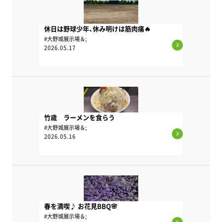
休日は野球少年、休み明けは筋肉痛🔥
#大野城展示場＆;
2026.05.17
竹歳 ラーメンを食らう
#大野城展示場＆;
2026.05.16
春を満喫♪ お花見BBQ🌸
#大野城展示場＆;