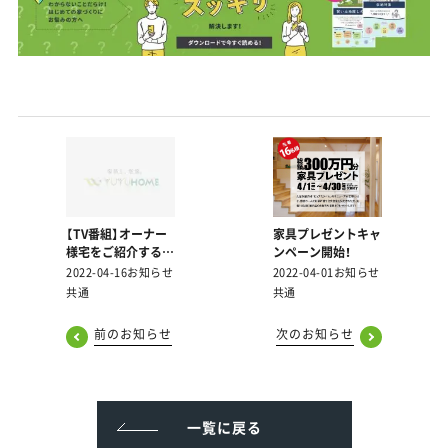
【TV番組】オーナー
家具プレゼントキャ
様宅をご紹介する番
ンペーン開始！
組「悠悠ステキ」の
2022-04-16
お知らせ
2022-04-01
お知らせ
Special Interview
共通
共通
と施工実例を公開し
ました
前のお知らせ
次のお知らせ
一覧に戻る