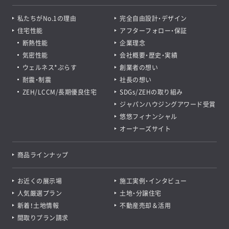
私たちがNo.1の理由
完全自由設計・デザイン
住宅性能
アフターフォロー・保証
断熱性能
企業理念
気密性能
会社概要・歴史・実績
ウェルネス*ぷらす
創業者の想い
耐震・制震
社長の想い
ZEH/LCCM/長期優良住宅
SDGs/ZEHの取り組み
ジャパンハウジングアワード受賞
悠悠フィナンシャル
オーナーズサイト
商品ラインナップ
お近くの展示場
施工実例・インタビュー
人気厳選プラン
土地・分譲住宅
新着！土地情報
不動産売却＆活用
間取りプラン請求