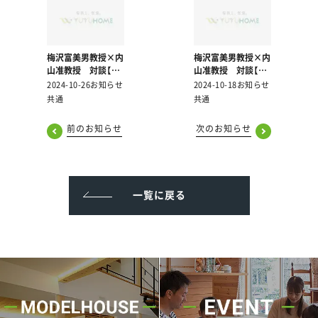
梅沢富美男教授×内
梅沢富美男教授×内
山准教授 対談【第
山准教授 対談【第
3話】を公開しまし
2話】を公開しまし
2024-10-26
お知らせ
2024-10-18
お知らせ
た！
た！
共通
共通
前のお知らせ
次のお知らせ
一覧に戻る