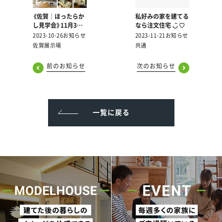
《佐賀｜ほったらか
私好みの家を建てる
し見学会》11月3日
なら注文住宅 ◡̈ ♡
（金祝）、4日（土）、5
2023-10-26
お知らせ
2023-11-21
お知らせ
日（日）に佐賀 織〜
佐賀展示場
共通
オリナス〜にてほっ
たらかし見学会を開
前のお知らせ
次のお知らせ
催
一覧に戻る