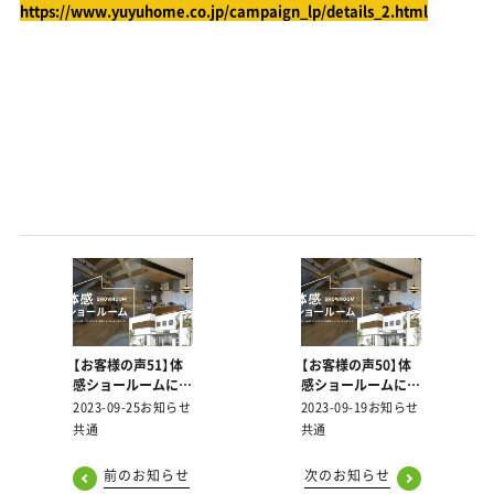
https://www.yuyuhome.co.jp/campaign_lp/details_2.html
【お客様の声51】体
【お客様の声50】体
感ショールームにご
感ショールームにご
来場いただいた皆様
来場いただいた皆様
2023-09-25
お知らせ
2023-09-19
お知らせ
より頂戴した声をご
より頂戴した声をご
共通
共通
紹介します！
紹介します！
前のお知らせ
次のお知らせ