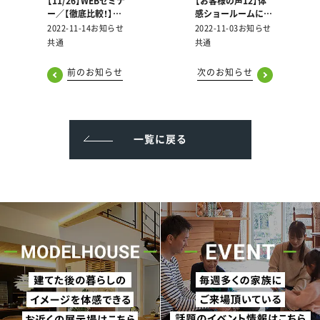
【11/26】WEBセミナ
【お客様の声12】体
ー／【徹底比較！】戸
感ショールームにご
建VSマンション 結
来場いただいた皆様
2022-11-14
お知らせ
2022-11-03
お知らせ
局、住むならどっち
より頂戴した声をご
共通
共通
が良いの？
紹介します！
前のお知らせ
次のお知らせ
一覧に戻る