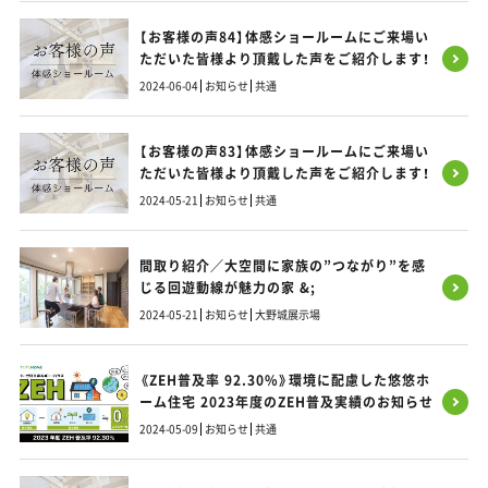
【お客様の声84】体感ショールームにご来場い
ただいた皆様より頂戴した声をご紹介します！
2024-06-04
お知らせ
共通
【お客様の声83】体感ショールームにご来場い
ただいた皆様より頂戴した声をご紹介します！
2024-05-21
お知らせ
共通
間取り紹介／大空間に家族の”つながり”を感
じる回遊動線が魅力の家 &;
2024-05-21
お知らせ
大野城展示場
《ZEH普及率 92.30%》環境に配慮した悠悠ホ
ーム住宅 2023年度のZEH普及実績のお知らせ
2024-05-09
お知らせ
共通