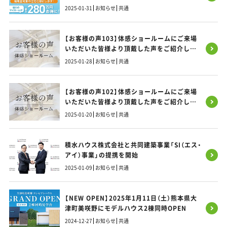
2025-01-31
お知らせ
共通
【お客様の声103】体感ショールームにご来場
いただいた皆様より頂戴した声をご紹介しま
す！
2025-01-28
お知らせ
共通
【お客様の声102】体感ショールームにご来場
いただいた皆様より頂戴した声をご紹介しま
す！
2025-01-20
お知らせ
共通
積水ハウス株式会社と共同建築事業「SI（エス・
アイ）事業」の提携を開始
2025-01-09
お知らせ
共通
【NEW OPEN】2025年1月11日（土）熊本県大
津町美咲野にモデルハウス2棟同時OPEN
2024-12-27
お知らせ
共通