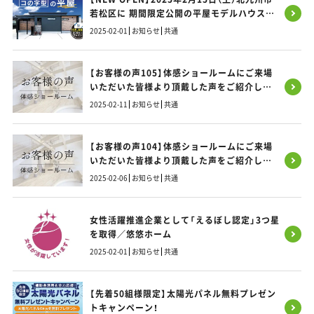
若松区に 期間限定公開の平屋モデルハウス
OPEN
2025-02-01
お知らせ
共通
【お客様の声105】体感ショールームにご来場
いただいた皆様より頂戴した声をご紹介しま
す！
2025-02-11
お知らせ
共通
【お客様の声104】体感ショールームにご来場
いただいた皆様より頂戴した声をご紹介しま
す！
2025-02-06
お知らせ
共通
女性活躍推進企業として「えるぼし認定」3つ星
を取得／悠悠ホーム
2025-02-01
お知らせ
共通
【先着50組様限定】太陽光パネル無料プレゼン
トキャンペーン！