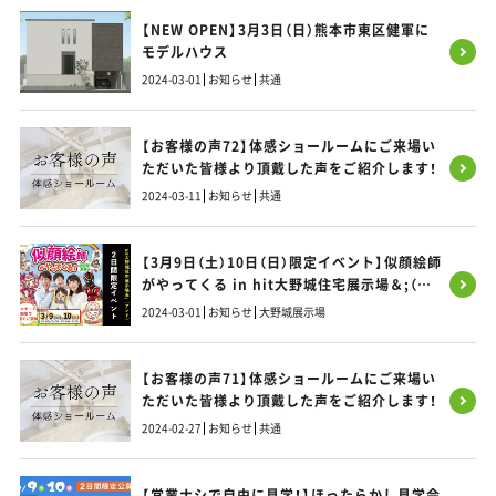
【NEW OPEN】3月3日（日）熊本市東区健軍に
モデルハウス
2024-03-01
お知らせ
共通
【お客様の声72】体感ショールームにご来場い
ただいた皆様より頂戴した声をご紹介します！
2024-03-11
お知らせ
共通
【3月9日（土）10日（日）限定イベント】似顔絵師
がやってくる in hit大野城住宅展示場＆;（ア
ンド）
2024-03-01
お知らせ
大野城展示場
【お客様の声71】体感ショールームにご来場い
ただいた皆様より頂戴した声をご紹介します！
2024-02-27
お知らせ
共通
【営業ナシで自由に見学！】ほったらかし見学会