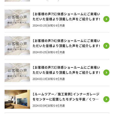
【お客様の声75】体感ショールームにご来場い
ただいた皆様より頂戴した声をご紹介します！
2024-03-25
お知らせ
共通
【お客様の声74】体感ショールームにご来場い
ただいた皆様より頂戴した声をご紹介します！
2024-03-25
お知らせ
共通
【お客様の声73】体感ショールームにご来場い
ただいた皆様より頂戴した声をご紹介します！
2024-03-19
お知らせ
共通
【ルームツアー／施工実例】インナーガレージ
をセンターに配置したモダンな平屋／くつろ
ぎのリビングから愛車を愛でる理想のLDK
2024-03-04
お知らせ
共通