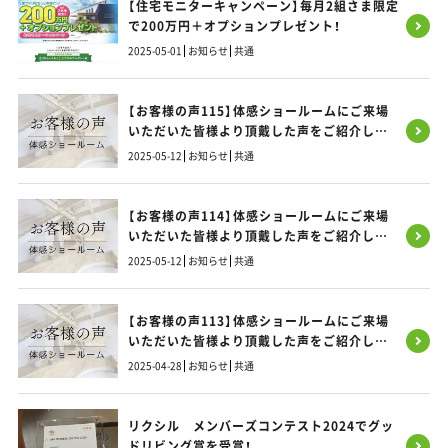
【住宅モニターキャンペーン】毎月2組さま限定
で200万円＋オプションプレゼント！
2025-05-01
お知らせ
共通
【お客様の声115】体感ショールームにご来場
いただいた皆様より頂戴した声をご紹介しま
す！
2025-05-12
お知らせ
共通
【お客様の声114】体感ショールームにご来場
いただいた皆様より頂戴した声をご紹介しま
す！
2025-05-12
お知らせ
共通
【お客様の声113】体感ショールームにご来場
いただいた皆様より頂戴した声をご紹介しま
す！
2025-04-28
お知らせ
共通
リクシル メンバーズコンテスト2024でグッ
ドリビング賞を受賞！