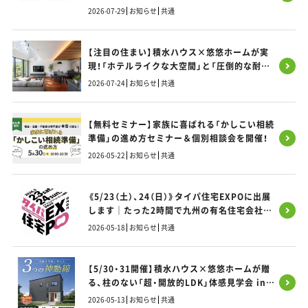
2026-07-29
お知らせ
共通
【注目の住まい】積水ハウス×悠悠ホームが実
現！「ホテルライクな大空間」と「圧倒的な耐震
性」を両立する「SIコラボ」の秘密とは？
2026-07-24
お知らせ
共通
【無料セミナー】家族に喜ばれる「かしこい相続
準備」の進め方セミナー＆個別相談会を開催！
2026-05-22
お知らせ
共通
《5/23（土）、24（日）》タイパ住宅EXPOに出展
します｜たった2時間で九州の有名住宅会社9
社 まとめて比べられる家づくりフェス
2026-05-18
お知らせ
共通
【5/30・31開催】積水ハウス×悠悠ホームが贈
る、柱のない「超・開放的LDK」体感見学会 in
福岡市東区
2026-05-13
お知らせ
共通