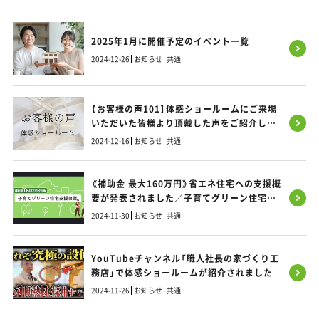
2025年1月に開催予定のイベント一覧
2024-12-26
お知らせ
共通
【お客様の声101】体感ショールームにご来場
いただいた皆様より頂戴した声をご紹介しま
す！
2024-12-16
お知らせ
共通
《補助金 最大160万円》省エネ住宅への支援概
要が発表されました／子育てグリーン住宅支
援事業／福岡・熊本・佐賀のお家づくり
2024-11-30
お知らせ
共通
YouTubeチャンネル「職人社長の家づくり工
務店」で体感ショールームが紹介されました
2024-11-26
お知らせ
共通