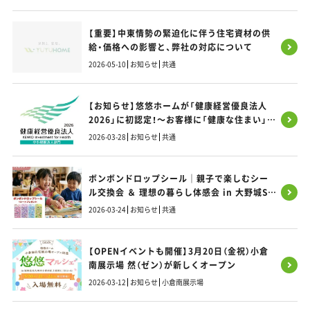
【重要】中東情勢の緊迫化に伴う住宅資材の供
給・価格への影響と、弊社の対応について
2026-05-10
お知らせ
共通
【お知らせ】悠悠ホームが「健康経営優良法人
2026」に初認定！～お客様に「健康な住まい」を
お届けするため、まずは社員の健康から～
2026-03-28
お知らせ
共通
ボンボンドロップシール｜親子で楽しむシー
ル交換会 ＆ 理想の暮らし体感会 in 大野城SI
モデルハウス
2026-03-24
お知らせ
共通
【OPENイベントも開催】3月20日（金祝）小倉
南展示場 然（ゼン）が新しくオープン
2026-03-12
お知らせ
小倉南展示場