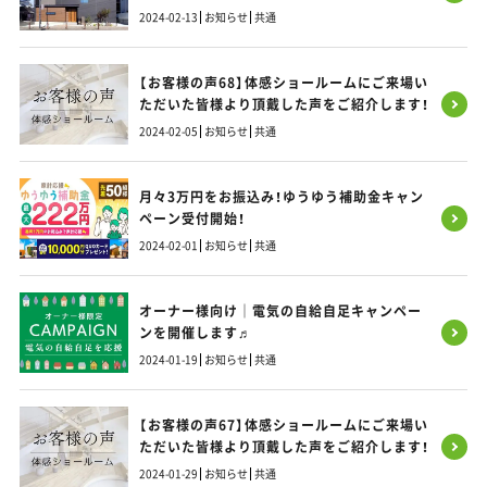
／インナーガレージと木目のかわいいCafé風
2024-02-13
お知らせ
共通
のおうち
【お客様の声68】体感ショールームにご来場い
ただいた皆様より頂戴した声をご紹介します！
2024-02-05
お知らせ
共通
月々3万円をお振込み！ゆうゆう補助金キャン
ペーン受付開始！
2024-02-01
お知らせ
共通
オーナー様向け｜電気の自給自足キャンペー
ンを開催します♬
2024-01-19
お知らせ
共通
【お客様の声67】体感ショールームにご来場い
ただいた皆様より頂戴した声をご紹介します！
2024-01-29
お知らせ
共通