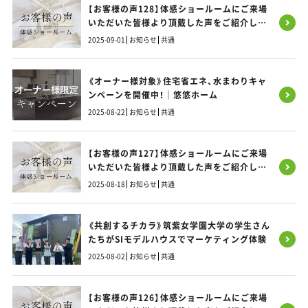
【お客様の声128】体感ショールームにご来場
いただいた皆様より頂戴した声をご紹介しま
す！
2025-09-01
お知らせ
共通
《オーナー様対象》住宅省エネ、水まわりキャ
ンペーンを開催中！｜悠悠ホーム
2025-08-22
お知らせ
共通
【お客様の声127】体感ショールームにご来場
いただいた皆様より頂戴した声をご紹介しま
す！
2025-08-18
お知らせ
共通
《共創するチカラ》筑紫女学園大学の学生さん
たちがSIモデルハウスでマーケティング体験
2025-08-02
お知らせ
共通
【お客様の声126】体感ショールームにご来場