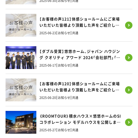
2025-06-30
お知らせ
共通
【お客様の声121】体感ショールームにご来場
いただいた皆様より頂戴した声をご紹介しま
す！
2025-06-23
お知らせ
共通
【ダブル受賞】悠悠ホーム、ジャパン ハウジン
グ クオリティ アワード 2024「会社部門」「建
物部門」で最優秀賞を獲得！
2025-06-17
お知らせ
共通
【お客様の声120】体感ショールームにご来場
いただいた皆様より頂戴した声をご紹介しま
す！
2025-06-20
お知らせ
共通
《ROOMTOUR》積水ハウス×悠悠ホームのSI
コラボレーション モデルハウスを公開しまし
た！／大野城SIモデルハウス
2025-05-27
お知らせ
共通