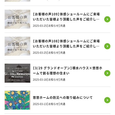
【お客様の声109】体感ショールームにご来場
いただいた皆様より頂戴した声をご紹介しま
す！
2025-03-25
お知らせ
共通
【お客様の声108】体感ショールームにご来場
いただいた皆様より頂戴した声をご紹介しま
す！
2025-03-25
お知らせ
共通
【3/29 グランドオープン】積水ハウス×悠悠ホ
ームで創る理想の住まい
2025-03-18
お知らせ
共通
悠悠ホームの防災への取り組みについて
2025-03-13
お知らせ
共通