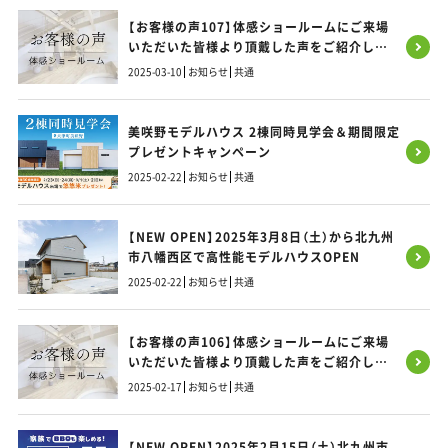
【お客様の声107】体感ショールームにご来場
いただいた皆様より頂戴した声をご紹介しま
す！
2025-03-10
お知らせ
共通
美咲野モデルハウス 2棟同時見学会＆期間限定
プレゼントキャンペーン
2025-02-22
お知らせ
共通
【NEW OPEN】2025年3月8日（土）から北九州
市八幡西区で高性能モデルハウスOPEN
2025-02-22
お知らせ
共通
【お客様の声106】体感ショールームにご来場
いただいた皆様より頂戴した声をご紹介しま
す！
2025-02-17
お知らせ
共通
【NEW OPEN】2025年2月15日（土）北九州市