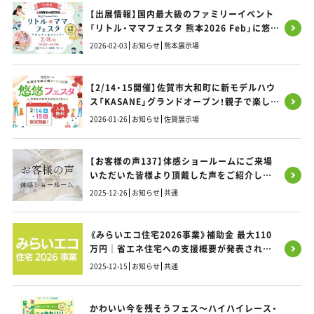
【出展情報】国内最大級のファミリーイベント
「リトル・ママフェスタ 熊本2026 Feb」に悠悠
ホームが出展いたします！
2026-02-03
お知らせ
熊本展示場
【2/14・15開催】佐賀市大和町に新モデルハウ
ス「KASANE」グランドオープン！親子で楽しめ
る記念フェスタへ遊びに来ませんか？
2026-01-26
お知らせ
佐賀展示場
【お客様の声137】体感ショールームにご来場
いただいた皆様より頂戴した声をご紹介しま
す！
2025-12-26
お知らせ
共通
《みらいエコ住宅2026事業》補助金 最大110
万円｜省エネ住宅への支援概要が発表されま
した｜福岡・熊本・佐賀のお家づくり｜悠悠ホ
2025-12-15
お知らせ
共通
ーム
かわいい今を残そうフェス～ハイハイレース・