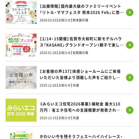
【出展情報】国内最大級のファミリーイベント
「リトル・ママフェスタ 熊本2026 Feb」に悠悠
ホームが出展いたします！
2026-02-03
お知らせ
熊本展示場
【2/14・15開催】佐賀市大和町に新モデルハウ
ス「KASANE」グランドオープン！親子で楽しめ
る記念フェスタへ遊びに来ませんか？
2026-01-26
お知らせ
佐賀展示場
【お客様の声137】体感ショールームにご来場
いただいた皆様より頂戴した声をご紹介しま
す！
2025-12-26
お知らせ
共通
《みらいエコ住宅2026事業》補助金 最大110
万円｜省エネ住宅への支援概要が発表されま
した｜福岡・熊本・佐賀のお家づくり｜悠悠ホ
2025-12-15
お知らせ
共通
ーム
かわいい今を残そうフェス～ハイハイレース・