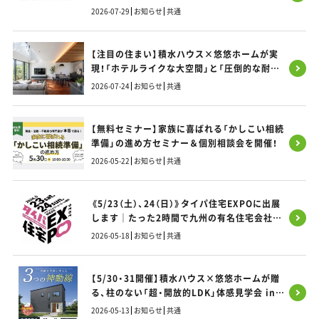
2026-07-29
お知らせ
共通
【注目の住まい】積水ハウス×悠悠ホームが実
現！「ホテルライクな大空間」と「圧倒的な耐震
性」を両立する「SIコラボ」の秘密とは？
2026-07-24
お知らせ
共通
【無料セミナー】家族に喜ばれる「かしこい相続
準備」の進め方セミナー＆個別相談会を開催！
2026-05-22
お知らせ
共通
《5/23（土）、24（日）》タイパ住宅EXPOに出展
します｜たった2時間で九州の有名住宅会社9
社 まとめて比べられる家づくりフェス
2026-05-18
お知らせ
共通
【5/30・31開催】積水ハウス×悠悠ホームが贈
る、柱のない「超・開放的LDK」体感見学会 in
福岡市東区
2026-05-13
お知らせ
共通