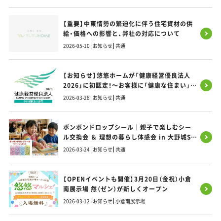
【重要】中東情勢の緊迫化に伴う住宅資材の供
給・価格への影響と、弊社の対応について
2026-05-10
お知らせ
共通
【お知らせ】悠悠ホームが「健康経営優良法人
2026」に初認定！～お客様に「健康な住まい」を
お届けするため、まずは社員の健康から～
2026-03-28
お知らせ
共通
ボンボンドロップシール｜親子で楽しむシー
ル交換会 ＆ 理想の暮らし体感会 in 大野城SI
モデルハウス
2026-03-24
お知らせ
共通
【OPENイベントも開催】3月20日（金祝）小倉
南展示場 然（ゼン）が新しくオープン
2026-03-12
お知らせ
小倉南展示場