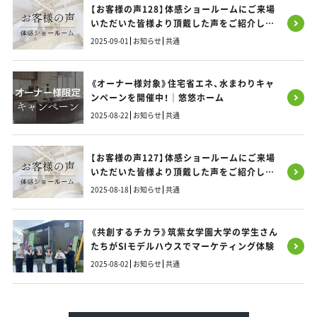
【お客様の声128】体感ショールームにご来場
いただいた皆様より頂戴した声をご紹介しま
す！
2025-09-01
お知らせ
共通
《オーナー様対象》住宅省エネ、水まわりキャ
ンペーンを開催中！｜悠悠ホーム
2025-08-22
お知らせ
共通
【お客様の声127】体感ショールームにご来場
いただいた皆様より頂戴した声をご紹介しま
す！
2025-08-18
お知らせ
共通
《共創するチカラ》筑紫女学園大学の学生さん
たちがSIモデルハウスでマーケティング体験
2025-08-02
お知らせ
共通