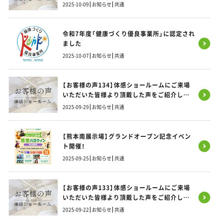
す！
2025-10-09
お知らせ
共通
令和7年度「健康づくり優良事業所」に認定され
ました
2025-10-07
お知らせ
共通
【お客様の声134】体感ショールームにご来場
いただいた皆様より頂戴した声をご紹介しま
す！
2025-09-29
お知らせ
共通
【熊本南展示場】グランドオープン記念イベン
ト開催！
2025-09-25
お知らせ
共通
【お客様の声133】体感ショールームにご来場
いただいた皆様より頂戴した声をご紹介しま
す！
2025-09-22
お知らせ
共通