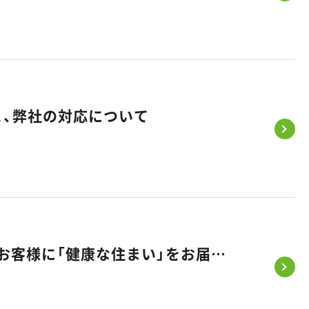
と、弊社の対応について
【お知らせ】悠悠ホームが「健康経営優良法人2026」に初認定！～お客様に「健康な住まい」をお届けするため、まずは社員の健康から～