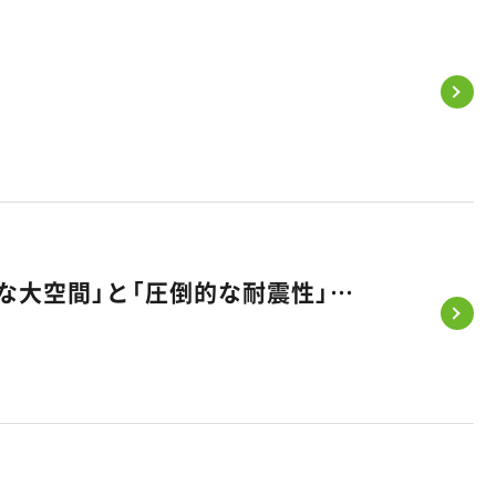
【注目の住まい】積水ハウス×悠悠ホームが実現！「ホテルライクな大空間」と「圧倒的な耐震性」を両立する「SIコラボ」の秘密とは？