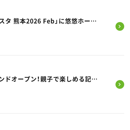
【出展情報】国内最大級のファミリーイベント「リトル・ママフェスタ 熊本2026 Feb」に悠悠ホームが出展いたします！
【2/14・15開催】佐賀市大和町に新モデルハウス「KASANE」グランドオープン！親子で楽しめる記念フェスタへ遊びに来ませんか？