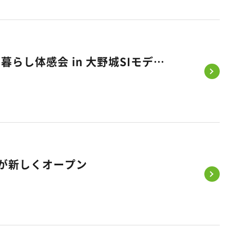
ボンボンドロップシール｜親子で楽しむシール交換会 ＆ 理想の暮らし体感会 in 大野城SIモデルハウス
）が新しくオープン