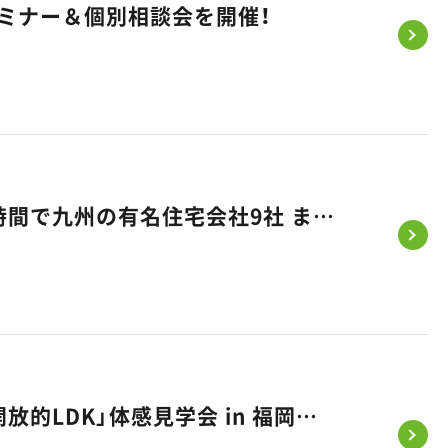
セミナー＆個別相談会を開催！
《5/23（土）、24（日）》タイパ住宅EXPOに出展します｜たった2時間で九州の有名住宅会社9社 まとめて比べられる家づくりフェス
【5/30・31開催】積水ハウス×悠悠ホームが贈る、柱のない「超・開放的LDK」体感見学会 in 福岡市東区