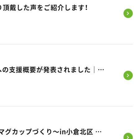
り頂戴した声をご紹介します！
《みらいエコ住宅2026事業》補助金 最大110万円｜省エネ住宅への支援概要が発表されました｜福岡・熊本・佐賀のお家づくり｜悠悠ホーム
かわいい今を残そうフェス～ハイハイレース・フォト撮影・記念マグカップづくり～in小倉北区 開催のお知らせ