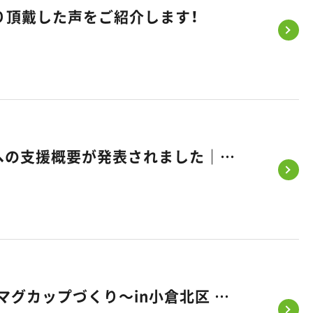
り頂戴した声をご紹介します！
《みらいエコ住宅2026事業》補助金 最大110万円｜省エネ住宅への支援概要が発表されました｜福岡・熊本・佐賀のお家づくり｜悠悠ホーム
かわいい今を残そうフェス～ハイハイレース・フォト撮影・記念マグカップづくり～in小倉北区 開催のお知らせ