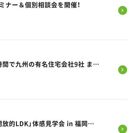
セミナー＆個別相談会を開催！
《5/23（土）、24（日）》タイパ住宅EXPOに出展します｜たった2時間で九州の有名住宅会社9社 まとめて比べられる家づくりフェス
【5/30・31開催】積水ハウス×悠悠ホームが贈る、柱のない「超・開放的LDK」体感見学会 in 福岡市東区