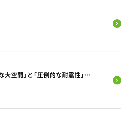
【注目の住まい】積水ハウス×悠悠ホームが実現！「ホテルライクな大空間」と「圧倒的な耐震性」を両立する「SIコラボ」の秘密とは？