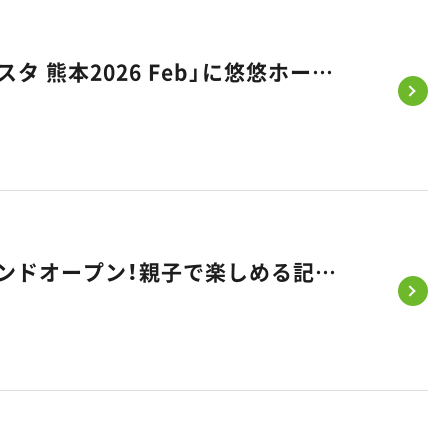
【出展情報】国内最大級のファミリーイベント「リトル・ママフェスタ 熊本2026 Feb」に悠悠ホームが出展いたします！
【2/14・15開催】佐賀市大和町に新モデルハウス「KASANE」グランドオープン！親子で楽しめる記念フェスタへ遊びに来ませんか？