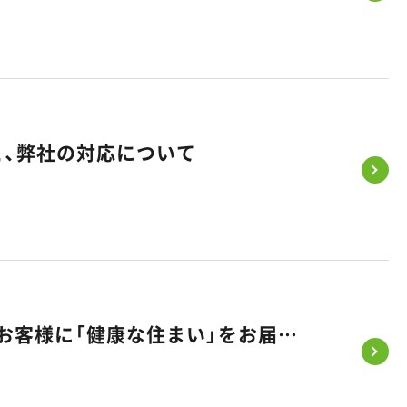
と、弊社の対応について
【お知らせ】悠悠ホームが「健康経営優良法人2026」に初認定！～お客様に「健康な住まい」をお届けするため、まずは社員の健康から～