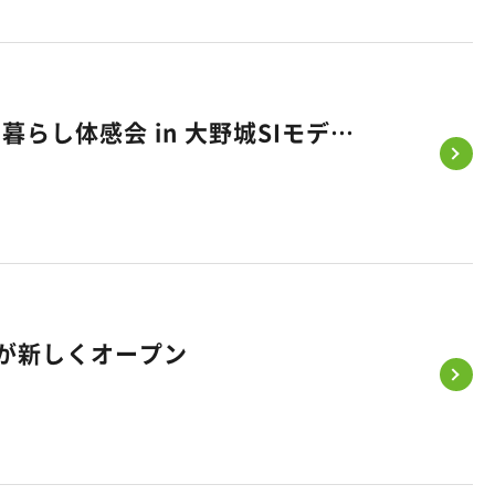
ボンボンドロップシール｜親子で楽しむシール交換会 ＆ 理想の暮らし体感会 in 大野城SIモデルハウス
）が新しくオープン