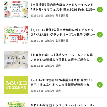
【出展情報】国内最大級のファミリーイベント
「リトル・ママフェスタ 熊本2026 Feb」に悠悠
ホームが出展いたします！
2026-02-03
お知らせ
熊本展示場
【2/14・15開催】佐賀市大和町に新モデルハウ
ス「KASANE」グランドオープン！親子で楽しめ
る記念フェスタへ遊びに来ませんか？
2026-01-26
お知らせ
佐賀展示場
【お客様の声137】体感ショールームにご来場
いただいた皆様より頂戴した声をご紹介しま
す！
2025-12-26
お知らせ
共通
《みらいエコ住宅2026事業》補助金 最大110
万円｜省エネ住宅への支援概要が発表されま
した｜福岡・熊本・佐賀のお家づくり｜悠悠ホ
2025-12-15
お知らせ
共通
ーム
かわいい今を残そうフェス～ハイハイレース・