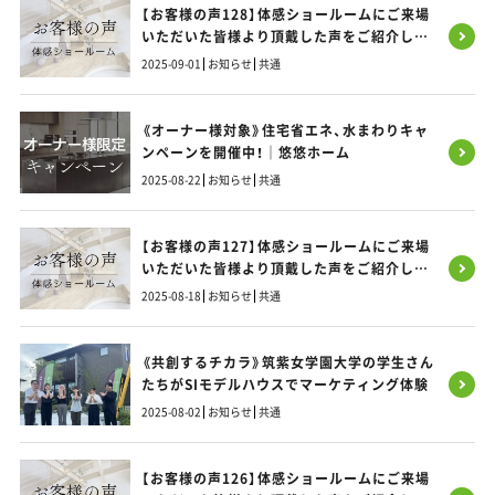
【お客様の声128】体感ショールームにご来場
いただいた皆様より頂戴した声をご紹介しま
す！
2025-09-01
お知らせ
共通
《オーナー様対象》住宅省エネ、水まわりキャ
ンペーンを開催中！｜悠悠ホーム
2025-08-22
お知らせ
共通
【お客様の声127】体感ショールームにご来場
いただいた皆様より頂戴した声をご紹介しま
す！
2025-08-18
お知らせ
共通
《共創するチカラ》筑紫女学園大学の学生さん
たちがSIモデルハウスでマーケティング体験
2025-08-02
お知らせ
共通
【お客様の声126】体感ショールームにご来場