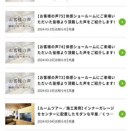
【お客様の声75】体感ショールームにご来場い
ただいた皆様より頂戴した声をご紹介します！
2024-03-25
お知らせ
共通
【お客様の声74】体感ショールームにご来場い
ただいた皆様より頂戴した声をご紹介します！
2024-03-25
お知らせ
共通
【お客様の声73】体感ショールームにご来場い
ただいた皆様より頂戴した声をご紹介します！
2024-03-19
お知らせ
共通
【ルームツアー／施工実例】インナーガレージ
をセンターに配置したモダンな平屋／くつろ
ぎのリビングから愛車を愛でる理想のLDK
2024-03-04
お知らせ
共通