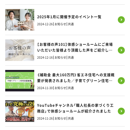
2025年1月に開催予定のイベント一覧
2024-12-26
お知らせ
共通
【お客様の声101】体感ショールームにご来場
いただいた皆様より頂戴した声をご紹介しま
す！
2024-12-16
お知らせ
共通
《補助金 最大160万円》省エネ住宅への支援概
要が発表されました／子育てグリーン住宅支
援事業／福岡・熊本・佐賀のお家づくり
2024-11-30
お知らせ
共通
YouTubeチャンネル「職人社長の家づくり工
務店」で体感ショールームが紹介されました
2024-11-26
お知らせ
共通