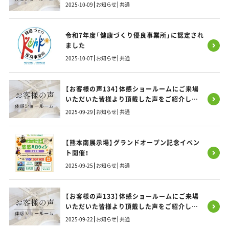
す！
2025-10-09
お知らせ
共通
令和7年度「健康づくり優良事業所」に認定され
ました
2025-10-07
お知らせ
共通
【お客様の声134】体感ショールームにご来場
いただいた皆様より頂戴した声をご紹介しま
す！
2025-09-29
お知らせ
共通
【熊本南展示場】グランドオープン記念イベン
ト開催！
2025-09-25
お知らせ
共通
【お客様の声133】体感ショールームにご来場
いただいた皆様より頂戴した声をご紹介しま
す！
2025-09-22
お知らせ
共通