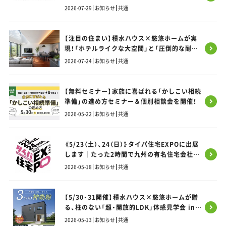
2026-07-29
お知らせ
共通
【注目の住まい】積水ハウス×悠悠ホームが実
現！「ホテルライクな大空間」と「圧倒的な耐震
性」を両立する「SIコラボ」の秘密とは？
2026-07-24
お知らせ
共通
【無料セミナー】家族に喜ばれる「かしこい相続
準備」の進め方セミナー＆個別相談会を開催！
2026-05-22
お知らせ
共通
《5/23（土）、24（日）》タイパ住宅EXPOに出展
します｜たった2時間で九州の有名住宅会社9
社 まとめて比べられる家づくりフェス
2026-05-18
お知らせ
共通
【5/30・31開催】積水ハウス×悠悠ホームが贈
る、柱のない「超・開放的LDK」体感見学会 in
福岡市東区
2026-05-13
お知らせ
共通