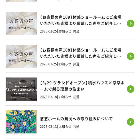
【お客様の声109】体感ショールームにご来場
いただいた皆様より頂戴した声をご紹介しま
す！
2025-03-25
お知らせ
共通
【お客様の声108】体感ショールームにご来場
いただいた皆様より頂戴した声をご紹介しま
す！
2025-03-25
お知らせ
共通
【3/29 グランドオープン】積水ハウス×悠悠ホ
ームで創る理想の住まい
2025-03-18
お知らせ
共通
悠悠ホームの防災への取り組みについて
2025-03-13
お知らせ
共通