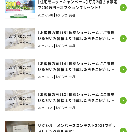
【住宅モニターキャンペーン】毎月2組さま限定
で200万円＋オプションプレゼント！
2025-05-01
お知らせ
共通
【お客様の声115】体感ショールームにご来場
いただいた皆様より頂戴した声をご紹介しま
す！
2025-05-12
お知らせ
共通
【お客様の声114】体感ショールームにご来場
いただいた皆様より頂戴した声をご紹介しま
す！
2025-05-12
お知らせ
共通
【お客様の声113】体感ショールームにご来場
いただいた皆様より頂戴した声をご紹介しま
す！
2025-04-28
お知らせ
共通
リクシル メンバーズコンテスト2024でグッ
ドリビング賞を受賞！