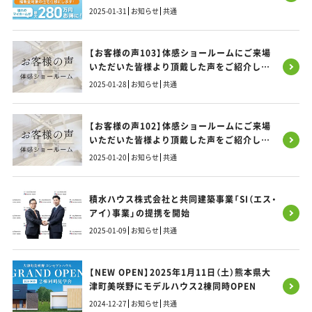
2025-01-31
お知らせ
共通
【お客様の声103】体感ショールームにご来場
いただいた皆様より頂戴した声をご紹介しま
す！
2025-01-28
お知らせ
共通
【お客様の声102】体感ショールームにご来場
いただいた皆様より頂戴した声をご紹介しま
す！
2025-01-20
お知らせ
共通
積水ハウス株式会社と共同建築事業「SI（エス・
アイ）事業」の提携を開始
2025-01-09
お知らせ
共通
【NEW OPEN】2025年1月11日（土）熊本県大
津町美咲野にモデルハウス2棟同時OPEN
2024-12-27
お知らせ
共通