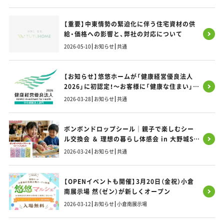
【重要】中東情勢の緊迫化に伴う住宅資材の供
給・価格への影響と、弊社の対応について
2026-05-10
お知らせ
共通
【お知らせ】悠悠ホームが「健康経営優良法人
2026」に初認定！～お客様に「健康な住まい」を
お届けするため、まずは社員の健康から～
2026-03-28
お知らせ
共通
ボンボンドロップシール｜親子で楽しむシー
ル交換会 ＆ 理想の暮らし体感会 in 大野城SI
モデルハウス
2026-03-24
お知らせ
共通
【OPENイベントも開催】3月20日（金祝）小倉
南展示場 然（ゼン）が新しくオープン
2026-03-12
お知らせ
小倉南展示場