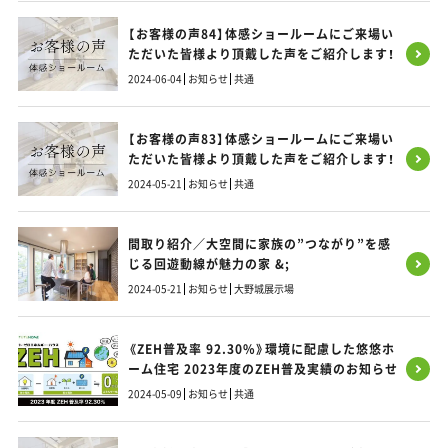
【お客様の声84】体感ショールームにご来場い
ただいた皆様より頂戴した声をご紹介します！
2024-06-04
お知らせ
共通
【お客様の声83】体感ショールームにご来場い
ただいた皆様より頂戴した声をご紹介します！
2024-05-21
お知らせ
共通
間取り紹介／大空間に家族の”つながり”を感
じる回遊動線が魅力の家 &;
2024-05-21
お知らせ
大野城展示場
《ZEH普及率 92.30%》環境に配慮した悠悠ホ
ーム住宅 2023年度のZEH普及実績のお知らせ
2024-05-09
お知らせ
共通