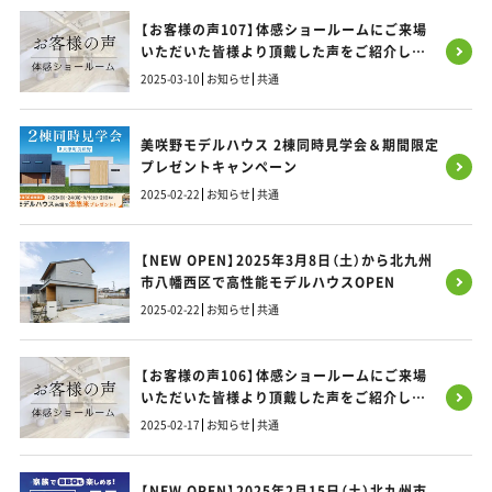
【お客様の声107】体感ショールームにご来場
いただいた皆様より頂戴した声をご紹介しま
す！
2025-03-10
お知らせ
共通
美咲野モデルハウス 2棟同時見学会＆期間限定
プレゼントキャンペーン
2025-02-22
お知らせ
共通
【NEW OPEN】2025年3月8日（土）から北九州
市八幡西区で高性能モデルハウスOPEN
2025-02-22
お知らせ
共通
【お客様の声106】体感ショールームにご来場
いただいた皆様より頂戴した声をご紹介しま
す！
2025-02-17
お知らせ
共通
【NEW OPEN】2025年2月15日（土）北九州市