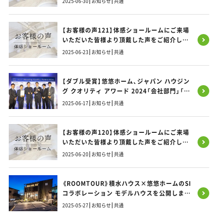
2025-06-30
お知らせ
共通
【お客様の声121】体感ショールームにご来場
いただいた皆様より頂戴した声をご紹介しま
す！
2025-06-23
お知らせ
共通
【ダブル受賞】悠悠ホーム、ジャパン ハウジン
グ クオリティ アワード 2024「会社部門」「建
物部門」で最優秀賞を獲得！
2025-06-17
お知らせ
共通
【お客様の声120】体感ショールームにご来場
いただいた皆様より頂戴した声をご紹介しま
す！
2025-06-20
お知らせ
共通
《ROOMTOUR》積水ハウス×悠悠ホームのSI
コラボレーション モデルハウスを公開しまし
た！／大野城SIモデルハウス
2025-05-27
お知らせ
共通