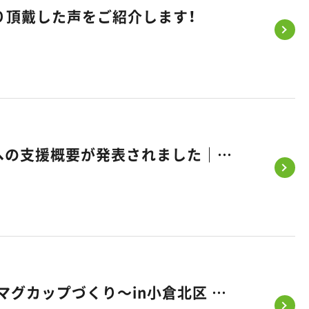
り頂戴した声をご紹介します！
《みらいエコ住宅2026事業》補助金 最大110万円｜省エネ住宅への支援概要が発表されました｜福岡・熊本・佐賀のお家づくり｜悠悠ホーム
かわいい今を残そうフェス～ハイハイレース・フォト撮影・記念マグカップづくり～in小倉北区 開催のお知らせ