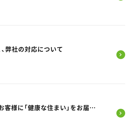
と、弊社の対応について
【お知らせ】悠悠ホームが「健康経営優良法人2026」に初認定！～お客様に「健康な住まい」をお届けするため、まずは社員の健康から～