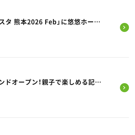
【出展情報】国内最大級のファミリーイベント「リトル・ママフェスタ 熊本2026 Feb」に悠悠ホームが出展いたします！
【2/14・15開催】佐賀市大和町に新モデルハウス「KASANE」グランドオープン！親子で楽しめる記念フェスタへ遊びに来ませんか？