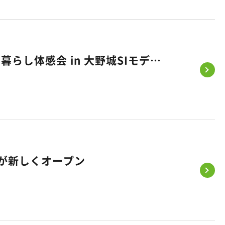
ボンボンドロップシール｜親子で楽しむシール交換会 ＆ 理想の暮らし体感会 in 大野城SIモデルハウス
）が新しくオープン