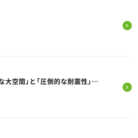
【注目の住まい】積水ハウス×悠悠ホームが実現！「ホテルライクな大空間」と「圧倒的な耐震性」を両立する「SIコラボ」の秘密とは？