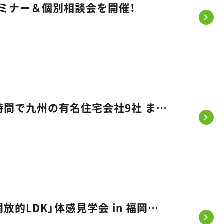
セミナー＆個別相談会を開催！
《5/23（土）、24（日）》タイパ住宅EXPOに出展します｜たった2時間で九州の有名住宅会社9社 まとめて比べられる家づくりフェス
【5/30・31開催】積水ハウス×悠悠ホームが贈る、柱のない「超・開放的LDK」体感見学会 in 福岡市東区