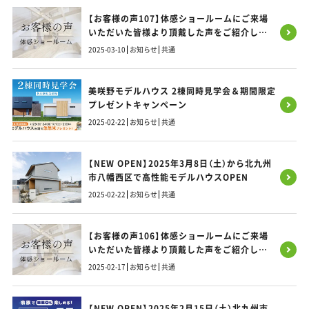
【お客様の声107】体感ショールームにご来場
いただいた皆様より頂戴した声をご紹介しま
す！
2025-03-10
お知らせ
共通
美咲野モデルハウス 2棟同時見学会＆期間限定
プレゼントキャンペーン
2025-02-22
お知らせ
共通
【NEW OPEN】2025年3月8日（土）から北九州
市八幡西区で高性能モデルハウスOPEN
2025-02-22
お知らせ
共通
【お客様の声106】体感ショールームにご来場
いただいた皆様より頂戴した声をご紹介しま
す！
2025-02-17
お知らせ
共通
【NEW OPEN】2025年2月15日（土）北九州市