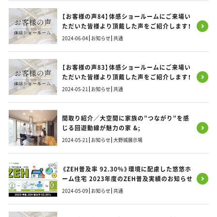
【お客様の声84】体感ショールームにご来場い
ただいた皆様より頂戴した声をご紹介します！
2024-06-04
お知らせ
共通
【お客様の声83】体感ショールームにご来場い
ただいた皆様より頂戴した声をご紹介します！
2024-05-21
お知らせ
共通
間取り紹介／大空間に家族の”つながり”を感
じる回遊動線が魅力の家 &;
2024-05-21
お知らせ
大野城展示場
《ZEH普及率 92.30%》環境に配慮した悠悠ホ
ーム住宅 2023年度のZEH普及実績のお知らせ
2024-05-09
お知らせ
共通