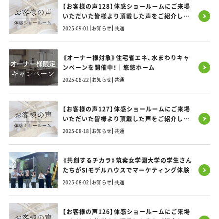
【お客様の声128】体感ショールームにご来場
いただいた皆様より頂戴した声をご紹介しま
す！
2025-09-01
お知らせ
共通
《オーナー様対象》住宅省エネ、水まわりキャ
ンペーンを開催中！｜悠悠ホーム
2025-08-22
お知らせ
共通
【お客様の声127】体感ショールームにご来場
いただいた皆様より頂戴した声をご紹介しま
す！
2025-08-18
お知らせ
共通
《共創するチカラ》筑紫女学園大学の学生さん
たちがSIモデルハウスでマーケティング体験
2025-08-02
お知らせ
共通
【お客様の声126】体感ショールームにご来場