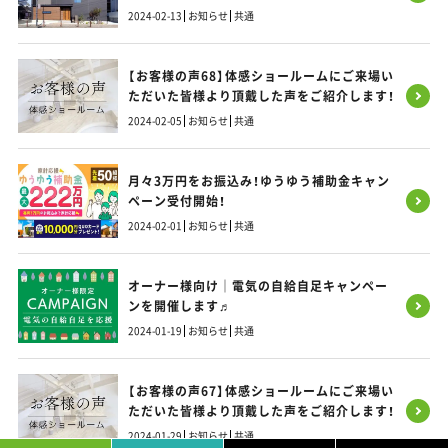
／インナーガレージと木目のかわいいCafé風
2024-02-13
お知らせ
共通
のおうち
【お客様の声68】体感ショールームにご来場い
ただいた皆様より頂戴した声をご紹介します！
2024-02-05
お知らせ
共通
月々3万円をお振込み！ゆうゆう補助金キャン
ペーン受付開始！
2024-02-01
お知らせ
共通
オーナー様向け｜電気の自給自足キャンペー
ンを開催します♬
2024-01-19
お知らせ
共通
【お客様の声67】体感ショールームにご来場い
ただいた皆様より頂戴した声をご紹介します！
2024-01-29
お知らせ
共通