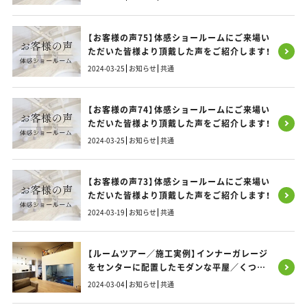
【お客様の声75】体感ショールームにご来場い
ただいた皆様より頂戴した声をご紹介します！
2024-03-25
お知らせ
共通
【お客様の声74】体感ショールームにご来場い
ただいた皆様より頂戴した声をご紹介します！
2024-03-25
お知らせ
共通
【お客様の声73】体感ショールームにご来場い
ただいた皆様より頂戴した声をご紹介します！
2024-03-19
お知らせ
共通
【ルームツアー／施工実例】インナーガレージ
をセンターに配置したモダンな平屋／くつろ
ぎのリビングから愛車を愛でる理想のLDK
2024-03-04
お知らせ
共通