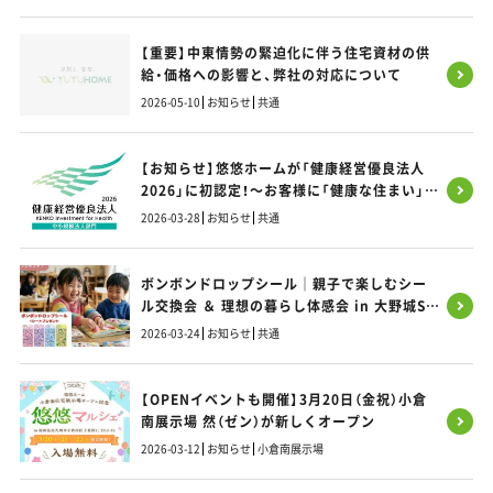
【重要】中東情勢の緊迫化に伴う住宅資材の供
給・価格への影響と、弊社の対応について
2026-05-10
お知らせ
共通
【お知らせ】悠悠ホームが「健康経営優良法人
2026」に初認定！～お客様に「健康な住まい」を
お届けするため、まずは社員の健康から～
2026-03-28
お知らせ
共通
ボンボンドロップシール｜親子で楽しむシー
ル交換会 ＆ 理想の暮らし体感会 in 大野城SI
モデルハウス
2026-03-24
お知らせ
共通
【OPENイベントも開催】3月20日（金祝）小倉
南展示場 然（ゼン）が新しくオープン
2026-03-12
お知らせ
小倉南展示場