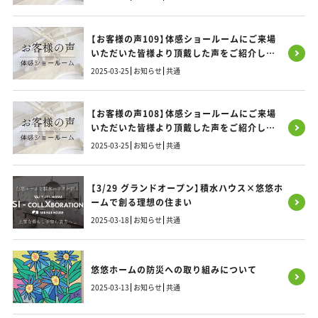
【お客様の声109】体感ショールームにご来場
いただいた皆様より頂戴した声をご紹介しま
す！
2025-03-25
お知らせ
共通
【お客様の声108】体感ショールームにご来場
いただいた皆様より頂戴した声をご紹介しま
す！
2025-03-25
お知らせ
共通
【3/29 グランドオープン】積水ハウス×悠悠ホ
ームで創る理想の住まい
2025-03-18
お知らせ
共通
悠悠ホームの防災への取り組みについて
2025-03-13
お知らせ
共通