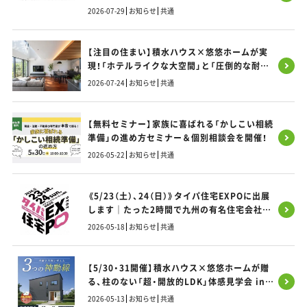
2026-07-29
お知らせ
共通
【注目の住まい】積水ハウス×悠悠ホームが実
現！「ホテルライクな大空間」と「圧倒的な耐震
性」を両立する「SIコラボ」の秘密とは？
2026-07-24
お知らせ
共通
【無料セミナー】家族に喜ばれる「かしこい相続
準備」の進め方セミナー＆個別相談会を開催！
2026-05-22
お知らせ
共通
《5/23（土）、24（日）》タイパ住宅EXPOに出展
します｜たった2時間で九州の有名住宅会社9
社 まとめて比べられる家づくりフェス
2026-05-18
お知らせ
共通
【5/30・31開催】積水ハウス×悠悠ホームが贈
る、柱のない「超・開放的LDK」体感見学会 in
福岡市東区
2026-05-13
お知らせ
共通