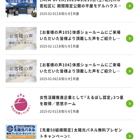
若松区に 期間限定公開の平屋モデルハウス
OPEN
2025-02-01
お知らせ
共通
【お客様の声105】体感ショールームにご来場
いただいた皆様より頂戴した声をご紹介しま
す！
2025-02-11
お知らせ
共通
【お客様の声104】体感ショールームにご来場
いただいた皆様より頂戴した声をご紹介しま
す！
2025-02-06
お知らせ
共通
女性活躍推進企業として「えるぼし認定」3つ星
を取得／悠悠ホーム
2025-02-01
お知らせ
共通
【先着50組様限定】太陽光パネル無料プレゼン
トキャンペーン！