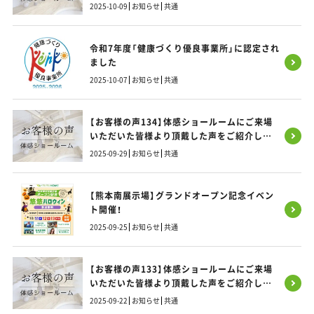
す！
2025-10-09
お知らせ
共通
令和7年度「健康づくり優良事業所」に認定され
ました
2025-10-07
お知らせ
共通
【お客様の声134】体感ショールームにご来場
いただいた皆様より頂戴した声をご紹介しま
す！
2025-09-29
お知らせ
共通
【熊本南展示場】グランドオープン記念イベン
ト開催！
2025-09-25
お知らせ
共通
【お客様の声133】体感ショールームにご来場
いただいた皆様より頂戴した声をご紹介しま
す！
2025-09-22
お知らせ
共通