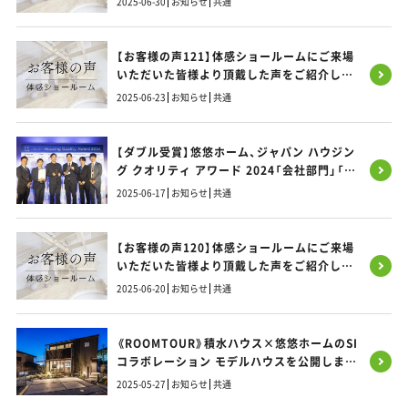
2025-06-30
お知らせ
共通
【お客様の声121】体感ショールームにご来場
いただいた皆様より頂戴した声をご紹介しま
す！
2025-06-23
お知らせ
共通
【ダブル受賞】悠悠ホーム、ジャパン ハウジン
グ クオリティ アワード 2024「会社部門」「建
物部門」で最優秀賞を獲得！
2025-06-17
お知らせ
共通
【お客様の声120】体感ショールームにご来場
いただいた皆様より頂戴した声をご紹介しま
す！
2025-06-20
お知らせ
共通
《ROOMTOUR》積水ハウス×悠悠ホームのSI
コラボレーション モデルハウスを公開しまし
た！／大野城SIモデルハウス
2025-05-27
お知らせ
共通