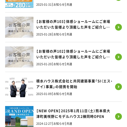
2025-01-31
お知らせ
共通
【お客様の声103】体感ショールームにご来場
いただいた皆様より頂戴した声をご紹介しま
す！
2025-01-28
お知らせ
共通
【お客様の声102】体感ショールームにご来場
いただいた皆様より頂戴した声をご紹介しま
す！
2025-01-20
お知らせ
共通
積水ハウス株式会社と共同建築事業「SI（エス・
アイ）事業」の提携を開始
2025-01-09
お知らせ
共通
【NEW OPEN】2025年1月11日（土）熊本県大
津町美咲野にモデルハウス2棟同時OPEN
2024-12-27
お知らせ
共通