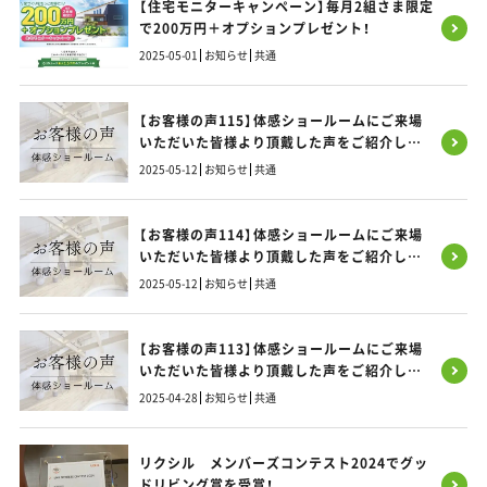
【住宅モニターキャンペーン】毎月2組さま限定
で200万円＋オプションプレゼント！
2025-05-01
お知らせ
共通
【お客様の声115】体感ショールームにご来場
いただいた皆様より頂戴した声をご紹介しま
す！
2025-05-12
お知らせ
共通
【お客様の声114】体感ショールームにご来場
いただいた皆様より頂戴した声をご紹介しま
す！
2025-05-12
お知らせ
共通
【お客様の声113】体感ショールームにご来場
いただいた皆様より頂戴した声をご紹介しま
す！
2025-04-28
お知らせ
共通
リクシル メンバーズコンテスト2024でグッ
ドリビング賞を受賞！