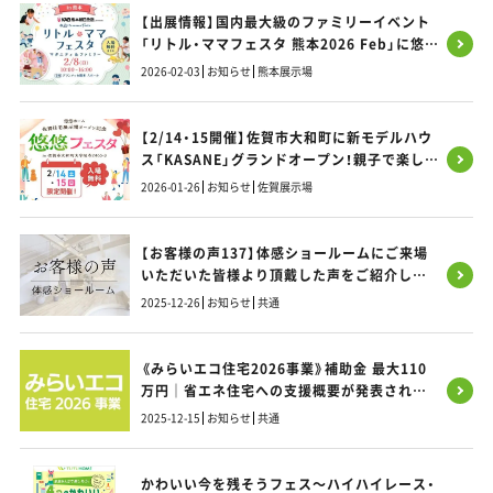
【出展情報】国内最大級のファミリーイベント
「リトル・ママフェスタ 熊本2026 Feb」に悠悠
ホームが出展いたします！
2026-02-03
お知らせ
熊本展示場
【2/14・15開催】佐賀市大和町に新モデルハウ
ス「KASANE」グランドオープン！親子で楽しめ
る記念フェスタへ遊びに来ませんか？
2026-01-26
お知らせ
佐賀展示場
【お客様の声137】体感ショールームにご来場
いただいた皆様より頂戴した声をご紹介しま
す！
2025-12-26
お知らせ
共通
《みらいエコ住宅2026事業》補助金 最大110
万円｜省エネ住宅への支援概要が発表されま
した｜福岡・熊本・佐賀のお家づくり｜悠悠ホ
2025-12-15
お知らせ
共通
ーム
かわいい今を残そうフェス～ハイハイレース・