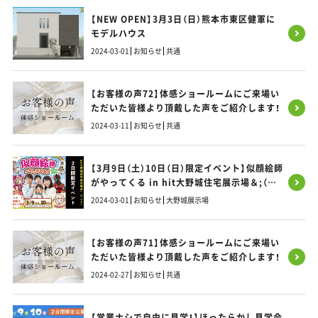
【NEW OPEN】3月3日（日）熊本市東区健軍に
モデルハウス
2024-03-01
お知らせ
共通
【お客様の声72】体感ショールームにご来場い
ただいた皆様より頂戴した声をご紹介します！
2024-03-11
お知らせ
共通
【3月9日（土）10日（日）限定イベント】似顔絵師
がやってくる in hit大野城住宅展示場＆;（ア
ンド）
2024-03-01
お知らせ
大野城展示場
【お客様の声71】体感ショールームにご来場い
ただいた皆様より頂戴した声をご紹介します！
2024-02-27
お知らせ
共通
【営業ナシで自由に見学！】ほったらかし見学会