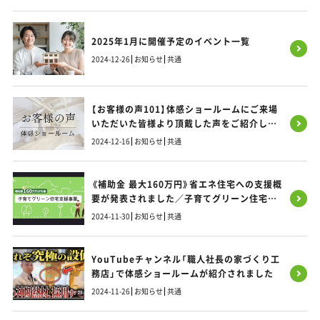
2025年1月に開催予定のイベント一覧
2024-12-26
お知らせ
共通
【お客様の声101】体感ショールームにご来場
いただいた皆様より頂戴した声をご紹介しま
す！
2024-12-16
お知らせ
共通
《補助金 最大160万円》省エネ住宅への支援概
要が発表されました／子育てグリーン住宅支
援事業／福岡・熊本・佐賀のお家づくり
2024-11-30
お知らせ
共通
YouTubeチャンネル「職人社長の家づくり工
務店」で体感ショールームが紹介されました
2024-11-26
お知らせ
共通