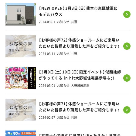
【NEW OPEN】3月3日（日）熊本市東区健軍に
モデルハウス
2024-03-01
お知らせ
共通
【お客様の声72】体感ショールームにご来場い
ただいた皆様より頂戴した声をご紹介します！
2024-03-11
お知らせ
共通
【3月9日（土）10日（日）限定イベント】似顔絵師
がやってくる in hit大野城住宅展示場＆;（ア
ンド）
2024-03-01
お知らせ
大野城展示場
【お客様の声71】体感ショールームにご来場い
ただいた皆様より頂戴した声をご紹介します！
2024-02-27
お知らせ
共通
【営業ナシで自由に見学！】ほったらかし見学会