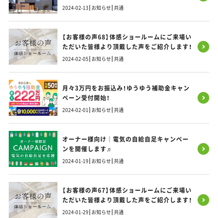
／インナーガレージと木目のかわいいCafé風
2024-02-13
お知らせ
共通
のおうち
【お客様の声68】体感ショールームにご来場い
ただいた皆様より頂戴した声をご紹介します！
2024-02-05
お知らせ
共通
月々3万円をお振込み！ゆうゆう補助金キャン
ペーン受付開始！
2024-02-01
お知らせ
共通
オーナー様向け｜電気の自給自足キャンペー
ンを開催します♬
2024-01-19
お知らせ
共通
【お客様の声67】体感ショールームにご来場い
ただいた皆様より頂戴した声をご紹介します！
2024-01-29
お知らせ
共通