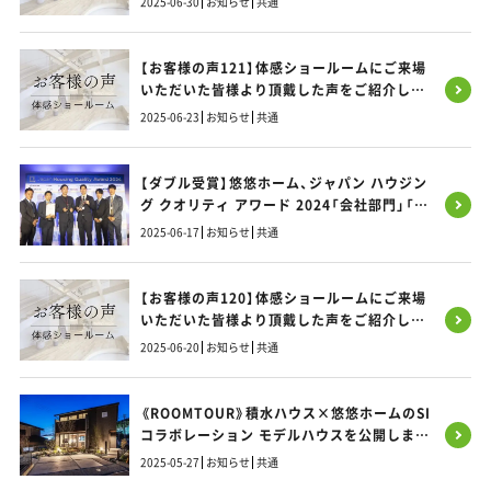
2025-06-30
お知らせ
共通
【お客様の声121】体感ショールームにご来場
いただいた皆様より頂戴した声をご紹介しま
す！
2025-06-23
お知らせ
共通
【ダブル受賞】悠悠ホーム、ジャパン ハウジン
グ クオリティ アワード 2024「会社部門」「建
物部門」で最優秀賞を獲得！
2025-06-17
お知らせ
共通
【お客様の声120】体感ショールームにご来場
いただいた皆様より頂戴した声をご紹介しま
す！
2025-06-20
お知らせ
共通
《ROOMTOUR》積水ハウス×悠悠ホームのSI
コラボレーション モデルハウスを公開しまし
た！／大野城SIモデルハウス
2025-05-27
お知らせ
共通