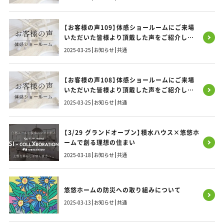
【お客様の声109】体感ショールームにご来場
いただいた皆様より頂戴した声をご紹介しま
す！
2025-03-25
お知らせ
共通
【お客様の声108】体感ショールームにご来場
いただいた皆様より頂戴した声をご紹介しま
す！
2025-03-25
お知らせ
共通
【3/29 グランドオープン】積水ハウス×悠悠ホ
ームで創る理想の住まい
2025-03-18
お知らせ
共通
悠悠ホームの防災への取り組みについて
2025-03-13
お知らせ
共通