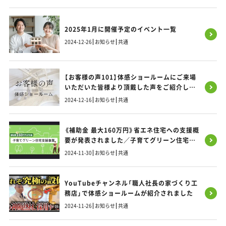
2025年1月に開催予定のイベント一覧
2024-12-26
お知らせ
共通
【お客様の声101】体感ショールームにご来場
いただいた皆様より頂戴した声をご紹介しま
す！
2024-12-16
お知らせ
共通
《補助金 最大160万円》省エネ住宅への支援概
要が発表されました／子育てグリーン住宅支
援事業／福岡・熊本・佐賀のお家づくり
2024-11-30
お知らせ
共通
YouTubeチャンネル「職人社長の家づくり工
務店」で体感ショールームが紹介されました
2024-11-26
お知らせ
共通