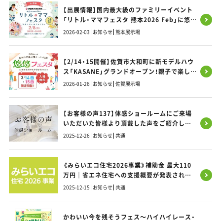
【出展情報】国内最大級のファミリーイベント
「リトル・ママフェスタ 熊本2026 Feb」に悠悠
ホームが出展いたします！
2026-02-03
お知らせ
熊本展示場
【2/14・15開催】佐賀市大和町に新モデルハウ
ス「KASANE」グランドオープン！親子で楽しめ
る記念フェスタへ遊びに来ませんか？
2026-01-26
お知らせ
佐賀展示場
【お客様の声137】体感ショールームにご来場
いただいた皆様より頂戴した声をご紹介しま
す！
2025-12-26
お知らせ
共通
《みらいエコ住宅2026事業》補助金 最大110
万円｜省エネ住宅への支援概要が発表されま
した｜福岡・熊本・佐賀のお家づくり｜悠悠ホ
2025-12-15
お知らせ
共通
ーム
かわいい今を残そうフェス～ハイハイレース・