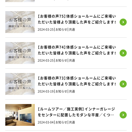
【お客様の声75】体感ショールームにご来場い
ただいた皆様より頂戴した声をご紹介します！
2024-03-25
お知らせ
共通
【お客様の声74】体感ショールームにご来場い
ただいた皆様より頂戴した声をご紹介します！
2024-03-25
お知らせ
共通
【お客様の声73】体感ショールームにご来場い
ただいた皆様より頂戴した声をご紹介します！
2024-03-19
お知らせ
共通
【ルームツアー／施工実例】インナーガレージ
をセンターに配置したモダンな平屋／くつろ
ぎのリビングから愛車を愛でる理想のLDK
2024-03-04
お知らせ
共通