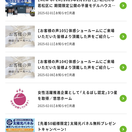
若松区に 期間限定公開の平屋モデルハウス
OPEN
2025-02-01
お知らせ
共通
【お客様の声105】体感ショールームにご来場
いただいた皆様より頂戴した声をご紹介しま
す！
2025-02-11
お知らせ
共通
【お客様の声104】体感ショールームにご来場
いただいた皆様より頂戴した声をご紹介しま
す！
2025-02-06
お知らせ
共通
女性活躍推進企業として「えるぼし認定」3つ星
を取得／悠悠ホーム
2025-02-01
お知らせ
共通
【先着50組様限定】太陽光パネル無料プレゼン
トキャンペーン！