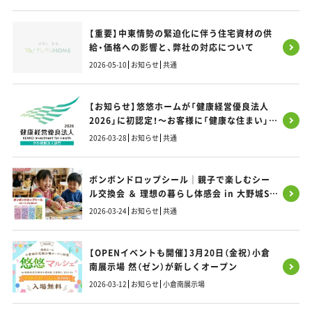
【重要】中東情勢の緊迫化に伴う住宅資材の供
給・価格への影響と、弊社の対応について
2026-05-10
お知らせ
共通
【お知らせ】悠悠ホームが「健康経営優良法人
2026」に初認定！～お客様に「健康な住まい」を
お届けするため、まずは社員の健康から～
2026-03-28
お知らせ
共通
ボンボンドロップシール｜親子で楽しむシー
ル交換会 ＆ 理想の暮らし体感会 in 大野城SI
モデルハウス
2026-03-24
お知らせ
共通
【OPENイベントも開催】3月20日（金祝）小倉
南展示場 然（ゼン）が新しくオープン
2026-03-12
お知らせ
小倉南展示場