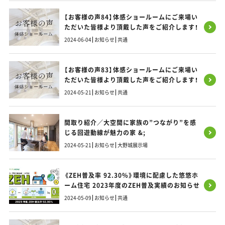
【お客様の声84】体感ショールームにご来場い
ただいた皆様より頂戴した声をご紹介します！
2024-06-04
お知らせ
共通
【お客様の声83】体感ショールームにご来場い
ただいた皆様より頂戴した声をご紹介します！
2024-05-21
お知らせ
共通
間取り紹介／大空間に家族の”つながり”を感
じる回遊動線が魅力の家 &;
2024-05-21
お知らせ
大野城展示場
《ZEH普及率 92.30%》環境に配慮した悠悠ホ
ーム住宅 2023年度のZEH普及実績のお知らせ
2024-05-09
お知らせ
共通