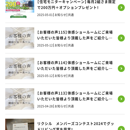
【住宅モニターキャンペーン】毎月2組さま限定
で200万円＋オプションプレゼント！
2025-05-01
お知らせ
共通
【お客様の声115】体感ショールームにご来場
いただいた皆様より頂戴した声をご紹介しま
す！
2025-05-12
お知らせ
共通
【お客様の声114】体感ショールームにご来場
いただいた皆様より頂戴した声をご紹介しま
す！
2025-05-12
お知らせ
共通
【お客様の声113】体感ショールームにご来場
いただいた皆様より頂戴した声をご紹介しま
す！
2025-04-28
お知らせ
共通
リクシル メンバーズコンテスト2024でグッ
ドリビング賞を受賞！