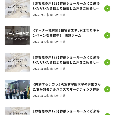
【お客様の声128】体感ショールームにご来場
いただいた皆様より頂戴した声をご紹介しま
す！
2025-09-01
お知らせ
共通
《オーナー様対象》住宅省エネ、水まわりキャ
ンペーンを開催中！｜悠悠ホーム
2025-08-22
お知らせ
共通
【お客様の声127】体感ショールームにご来場
いただいた皆様より頂戴した声をご紹介しま
す！
2025-08-18
お知らせ
共通
《共創するチカラ》筑紫女学園大学の学生さん
たちがSIモデルハウスでマーケティング体験
2025-08-02
お知らせ
共通
【お客様の声126】体感ショールームにご来場