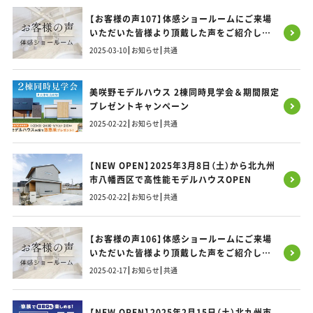
【お客様の声107】体感ショールームにご来場
いただいた皆様より頂戴した声をご紹介しま
す！
2025-03-10
お知らせ
共通
美咲野モデルハウス 2棟同時見学会＆期間限定
プレゼントキャンペーン
2025-02-22
お知らせ
共通
【NEW OPEN】2025年3月8日（土）から北九州
市八幡西区で高性能モデルハウスOPEN
2025-02-22
お知らせ
共通
【お客様の声106】体感ショールームにご来場
いただいた皆様より頂戴した声をご紹介しま
す！
2025-02-17
お知らせ
共通
【NEW OPEN】2025年2月15日（土）北九州市