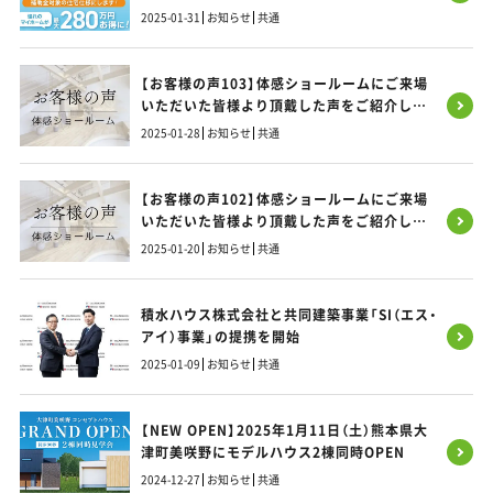
2025-01-31
お知らせ
共通
【お客様の声103】体感ショールームにご来場
いただいた皆様より頂戴した声をご紹介しま
す！
2025-01-28
お知らせ
共通
【お客様の声102】体感ショールームにご来場
いただいた皆様より頂戴した声をご紹介しま
す！
2025-01-20
お知らせ
共通
積水ハウス株式会社と共同建築事業「SI（エス・
アイ）事業」の提携を開始
2025-01-09
お知らせ
共通
【NEW OPEN】2025年1月11日（土）熊本県大
津町美咲野にモデルハウス2棟同時OPEN
2024-12-27
お知らせ
共通