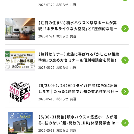
2026-07-29
お知らせ
共通
【注目の住まい】積水ハウス×悠悠ホームが実
現！「ホテルライクな大空間」と「圧倒的な耐震
性」を両立する「SIコラボ」の秘密とは？
2026-07-24
お知らせ
共通
【無料セミナー】家族に喜ばれる「かしこい相続
準備」の進め方セミナー＆個別相談会を開催！
2026-05-22
お知らせ
共通
《5/23（土）、24（日）》タイパ住宅EXPOに出展
します｜たった2時間で九州の有名住宅会社9
社 まとめて比べられる家づくりフェス
2026-05-18
お知らせ
共通
【5/30・31開催】積水ハウス×悠悠ホームが贈
る、柱のない「超・開放的LDK」体感見学会 in
福岡市東区
2026-05-13
お知らせ
共通