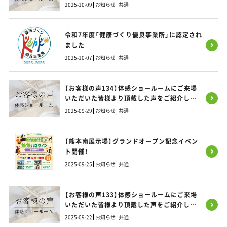
す！
2025-10-09
お知らせ
共通
令和7年度「健康づくり優良事業所」に認定され
ました
2025-10-07
お知らせ
共通
【お客様の声134】体感ショールームにご来場
いただいた皆様より頂戴した声をご紹介しま
す！
2025-09-29
お知らせ
共通
【熊本南展示場】グランドオープン記念イベン
ト開催！
2025-09-25
お知らせ
共通
【お客様の声133】体感ショールームにご来場
いただいた皆様より頂戴した声をご紹介しま
す！
2025-09-22
お知らせ
共通