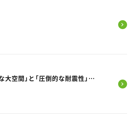
【注目の住まい】積水ハウス×悠悠ホームが実現！「ホテルライクな大空間」と「圧倒的な耐震性」を両立する「SIコラボ」の秘密とは？