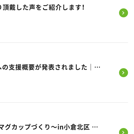
り頂戴した声をご紹介します！
《みらいエコ住宅2026事業》補助金 最大110万円｜省エネ住宅への支援概要が発表されました｜福岡・熊本・佐賀のお家づくり｜悠悠ホーム
かわいい今を残そうフェス～ハイハイレース・フォト撮影・記念マグカップづくり～in小倉北区 開催のお知らせ