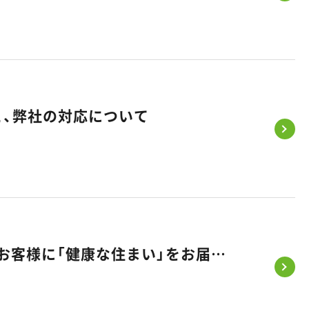
と、弊社の対応について
【お知らせ】悠悠ホームが「健康経営優良法人2026」に初認定！～お客様に「健康な住まい」をお届けするため、まずは社員の健康から～