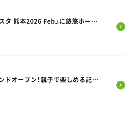
【出展情報】国内最大級のファミリーイベント「リトル・ママフェスタ 熊本2026 Feb」に悠悠ホームが出展いたします！
【2/14・15開催】佐賀市大和町に新モデルハウス「KASANE」グランドオープン！親子で楽しめる記念フェスタへ遊びに来ませんか？