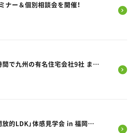
セミナー＆個別相談会を開催！
《5/23（土）、24（日）》タイパ住宅EXPOに出展します｜たった2時間で九州の有名住宅会社9社 まとめて比べられる家づくりフェス
【5/30・31開催】積水ハウス×悠悠ホームが贈る、柱のない「超・開放的LDK」体感見学会 in 福岡市東区