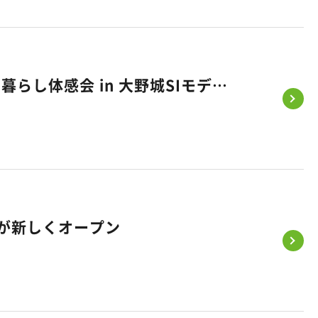
ボンボンドロップシール｜親子で楽しむシール交換会 ＆ 理想の暮らし体感会 in 大野城SIモデルハウス
）が新しくオープン