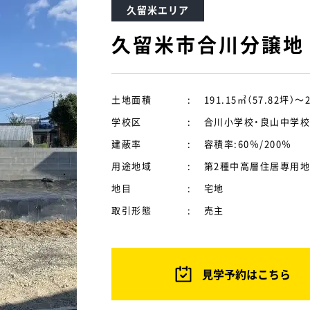
久留米エリア
久留米市合川分譲地
土地面積
:
191.15㎡（57.82坪）～2
学校区
:
合川小学校・良山中学校
建蔽率
:
容積率:60％/200％
用途地域
:
第2種中高層住居専用
地目
:
宅地
取引形態
:
売主
見学予約はこちら