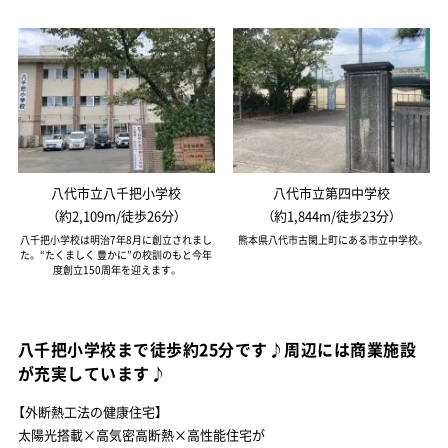
八代市立八千把小学校
八代市立第四中学校
（約2,109m/徒歩26分）
（約1,844m/徒歩23分）
八千把小学校は明治7年8月に創立されまし
熊本県八代市古閑上町にある市立中学校。
た。 “たくましく 豊かに”の校訓のもと今年
度創立150周年を迎えます。
八千把小学校まで徒歩約25分です♪周辺には商業施設
が充実しています♪
【外断熱工法の健康住宅】
太陽光搭載×高気密高断熱×高性能住宅が