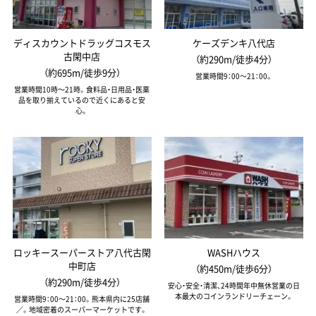
ディスカウントドラッグコスモス
ケーズデンキ八代店
古閑中店
（約290m/徒歩4分）
（約695m/徒歩9分）
営業時間9：00～21：00。
営業時間10時～21時。食料品・日用品・医薬
品を取り揃えているので近くにあると安
心。
ロッキースーパーストア八代古閑
WASHハウス
中町店
（約450m/徒歩6分）
（約290m/徒歩4分）
安心・安全・清潔、24時間年中無休営業の日
本最大のコインランドリーチェーン。
営業時間9：00～21：00。熊本県内に25店舗
／。地域密着のスーパーマーケットです。