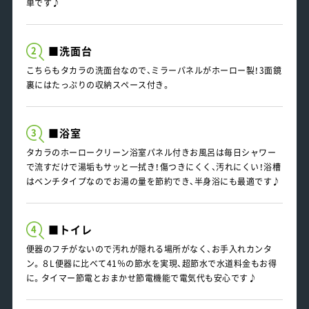
単です♪
■洗面台
2
こちらもタカラの洗面台なので、ミラーパネルがホーロー製！3面鏡
裏にはたっぷりの収納スペース付き。
■浴室
3
タカラのホーロークリーン浴室パネル付きお風呂は毎日シャワー
で流すだけで湯垢もサッと一拭き！傷つきにくく、汚れにくい！浴槽
はベンチタイプなのでお湯の量を節約でき、半身浴にも最適です♪
■トイレ
4
便器のフチがないので汚れが隠れる場所がなく、お手入れカンタ
ン。８L便器に比べて41％の節水を実現、超節水で水道料金もお得
に。タイマー節電とおまかせ節電機能で電気代も安心です♪