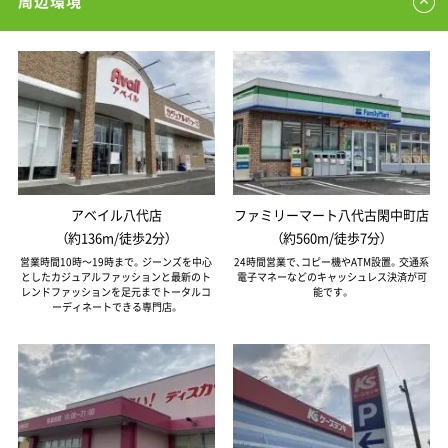
周辺環境
アベイル八代店
ファミリーマート八代古閑中町店
（約136m/徒歩2分）
（約560m/徒歩7分）
営業時間10時～19時まで。ジーンズを中心
24時間営業で、コピー機やATM設置。交通系
としたカジュアルファッションと最新のト
電子マネーなどのキャッシュレス決済が可
レンドファッションを足元までトータルコ
能です。
ーディネートできる専門店。