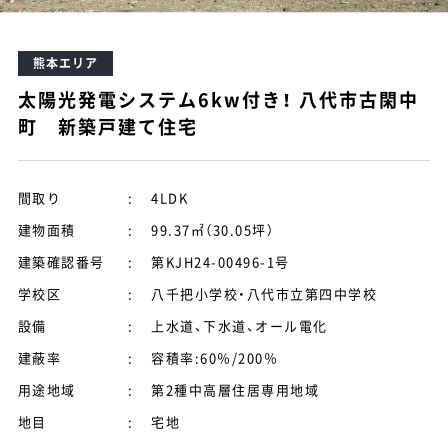
熊本エリア
太陽光発電システム6kw付き！ 八代市古閑中
町 新築戸建て住宅
間取り
:
4LDK
建物面積
:
99.37㎡（30.05坪）
建築確認番号
:
第KJH24-00496-1号
学校区
:
八千把小学校・八代市立第四中学校
設備
:
上水道、下水道、オール電化
建蔽率
:
容積率:60％/200％
用途地域
:
第2種中高層住居専用地域
地目
:
宅地