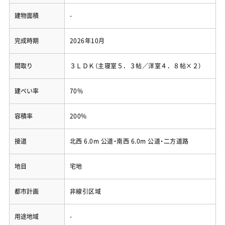
建物面積
-
完成時期
2026年10月
間取り
３ＬＤＫ（主寝室５．３帖／洋室４．８帖×２）
建ぺい率
70%
容積率
200%
接道
北西 6.0m 公道・南西 6.0m 公道・二方道路
地目
宅地
都市計画
非線引区域
用途地域
-