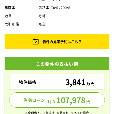
建蔽率
:
容積率:70％/200％
地目
:
宅地
取引形態
:
売主
物件の見学予約はこちら
この物件の支払い例
3,841
物件価格
万円
107,978
住宅ローン
月々
円
※全額借入、35年返済、変動金利0.975％の場合