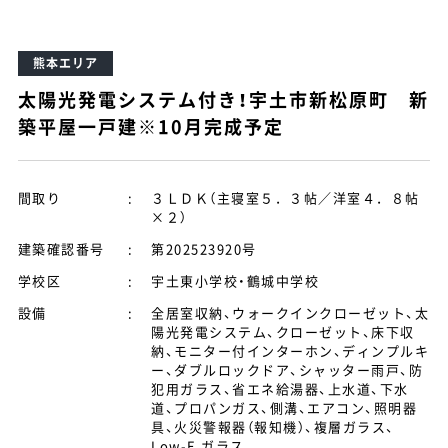
熊本エリア
太陽光発電システム付き！宇土市新松原町 新
築平屋一戸建※10月完成予定
間取り
:
３ＬＤＫ（主寝室５．３帖／洋室４．８帖
×２）
建築確認番号
:
第202523920号
学校区
:
宇土東小学校・鶴城中学校
設備
:
全居室収納、ウォークインクローゼット、太
陽光発電システム、クローゼット、床下収
納、モニター付インターホン、ディンプルキ
ー、ダブルロックドア、シャッター雨戸、防
犯用ガラス、省エネ給湯器、上水道、下水
道、プロパンガス、側溝、エアコン、照明器
具、火災警報器（報知機）、複層ガラス、
Low-E ガラス