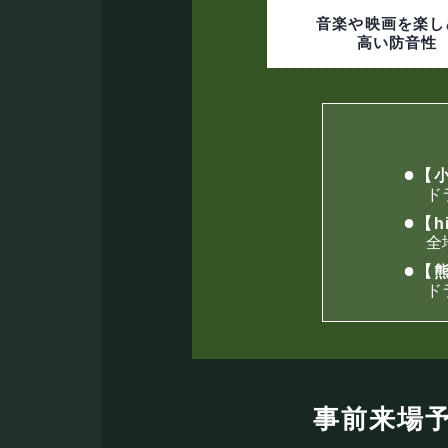
音楽や映画を楽し
高い防音性
【
ド
【h
全
【熊
ド
事前来場予