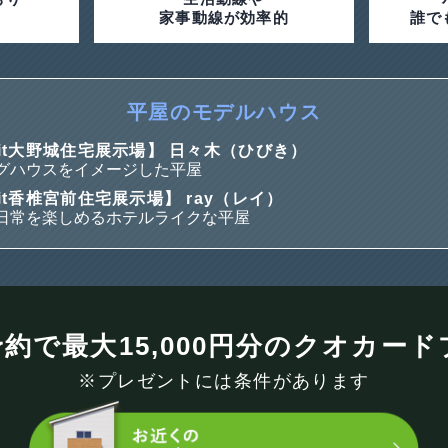
家事動線が効率的
誰で
平屋のモデルハウス
it大野城住宅展示場】 日々木（ひびき）
グハウスをイメージした平屋
it香椎宮前住宅展示場】 ray（レイ）
日常を楽しめるホテルライクな平屋
約で最大15,000円分の
クオカード
※プレゼントには条件があります