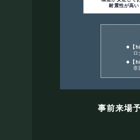
耐震性が高い
【h
ロ
【h
非
事前来場予