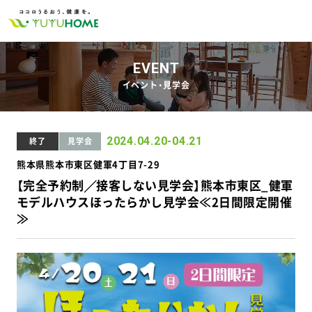
EVENT
イベント・見学会
2024.04.20-04.21
終了
見学会
熊本県熊本市東区健軍4丁目7-29
【完全予約制╱接客しない見学会】熊本市東区_健軍
モデルハウスほったらかし見学会≪2日間限定開催
≫