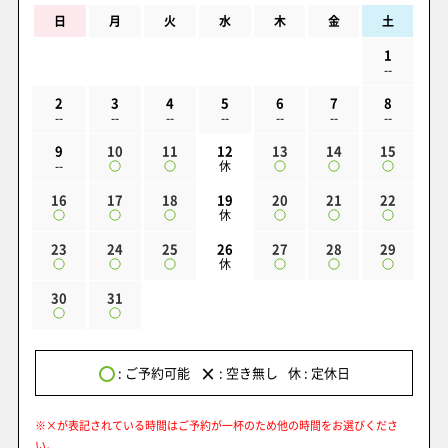
日
月
火
水
木
金
土
1
--
2
3
4
5
6
7
8
--
--
--
--
--
--
--
9
10
11
12
13
14
15
--
休
16
17
18
19
20
21
22
休
23
24
25
26
27
28
29
休
30
31
×
: ご予約可能
: 空き無し
休 : 定休日
※×が表記されている時間はご予約が一杯のため他の時間をお選びくださ
い。